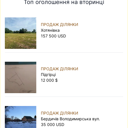
Топ оголошення на вторинці
дорожче.
Під фермерське господарство.
На землі
можна вирощувати сільськогосподарські
культури й квіти, облаштовувати теплиці,
ПРОДАЖ ДІЛЯНКИ
садити сад.
Хотянівка
157 500 USD
Для будівництва складських або виробничих
приміщень.
Такий варіант часто цікавить
підприємців, які вирішують купити землю в
Києві для розміщення комерційної
нерухомості на власній території.
ПРОДАЖ ДІЛЯНКИ
Для забудови багатоквартирного будинку або
Підгірці
житлового комплексу.
Саме з цією метою
12 000 $
землю часто купують девелопери.
На
realt.ua
ви знайдете земельну ділянку для
будь-яких цілей. У базі зібрані тисячі
пропозицій — від ділянок у мальовничих
місцях за містом до землі в самому центрі
ПРОДАЖ ДІЛЯНКИ
Бердичів Володимирська вул.
Києва.
35 000 USD
На що звертати увагу під час вибору земельної