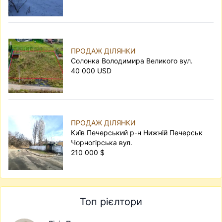
ділянки?
Вибір земельного наділу — відповідальний
процес. Щоб уникнути помилок, звертайте
увагу на такі фактори:
ПРОДАЖ ДІЛЯНКИ
місцезнаходження ділянки та транспортну
Солонка Володимира Великого вул.
доступність;
40 000 USD
район і тип місцевості: центр чи околиця,
котеджне містечко або приватний сектор,
наявність поблизу водойм чи лісу;
рельєф і ґрунт, рівень ґрунтових вод, склад
ПРОДАЖ ДІЛЯНКИ
ґрунту;
Київ Печерський р-н Нижній Печерськ
площу та форму наділу, наявність забудови й
Чорногірська вул.
комунікацій;
210 000 $
стан документів і відповідність інформації
дійсності.
Якщо ви плануєте купівлю землі, уважно
проаналізуйте всі ці моменти. За потреби
Топ рієлтори
варто залучити фахівців, які допоможуть