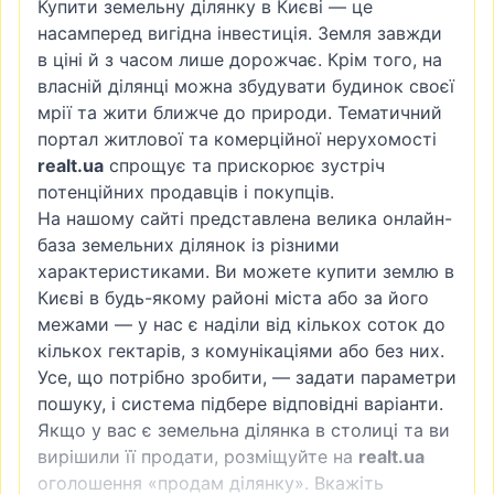
Купити земельну ділянку в Києві — це
насамперед вигідна інвестиція. Земля завжди
в ціні й з часом лише дорожчає. Крім того, на
власній ділянці можна збудувати будинок своєї
мрії та жити ближче до природи. Тематичний
портал житлової та комерційної нерухомості
realt.ua
спрощує та прискорює зустріч
потенційних продавців і покупців.
На нашому сайті представлена велика онлайн-
база земельних ділянок із різними
характеристиками. Ви можете купити землю в
Києві в будь-якому районі міста або за його
межами — у нас є наділи від кількох соток до
кількох гектарів, з комунікаціями або без них.
Усе, що потрібно зробити, — задати параметри
пошуку, і система підбере відповідні варіанти.
Якщо у вас є земельна ділянка в столиці та ви
вирішили її продати, розміщуйте на
realt.ua
оголошення «продам ділянку». Вкажіть