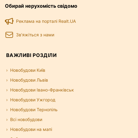
Обирай нерухомість свідомо
— розмістіть оголошення, і вже за кілька
хвилин його зможуть побачити тисячі
відвідувачів сайту.
Реклама на порталі Realt.UA
Зв'яжіться з нами
ВАЖЛИВІ РОЗДІЛИ
Новобудови Київ
Новобудови Львів
Новобудови Івано-Франківськ
Новобудови Ужгород
Новобудови Тернопіль
Всі новобудови
Новобудови на мапі