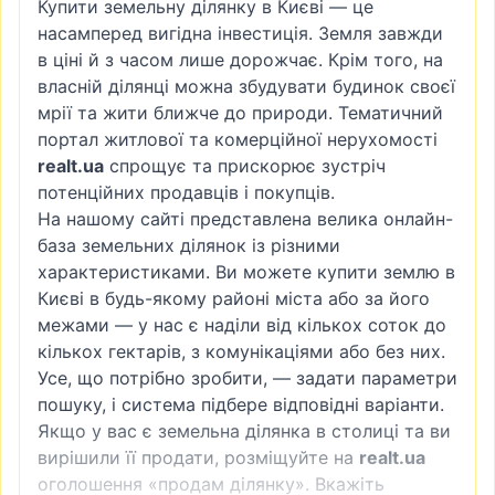
Купити земельну ділянку в Києві — це
насамперед вигідна інвестиція. Земля завжди
в ціні й з часом лише дорожчає. Крім того, на
власній ділянці можна збудувати будинок своєї
мрії та жити ближче до природи. Тематичний
портал житлової та комерційної нерухомості
realt.ua
спрощує та прискорює зустріч
потенційних продавців і покупців.
На нашому сайті представлена велика онлайн-
база земельних ділянок із різними
характеристиками. Ви можете купити землю в
Києві в будь-якому районі міста або за його
межами — у нас є наділи від кількох соток до
кількох гектарів, з комунікаціями або без них.
Усе, що потрібно зробити, — задати параметри
пошуку, і система підбере відповідні варіанти.
Якщо у вас є земельна ділянка в столиці та ви
вирішили її продати, розміщуйте на
realt.ua
оголошення «продам ділянку». Вкажіть