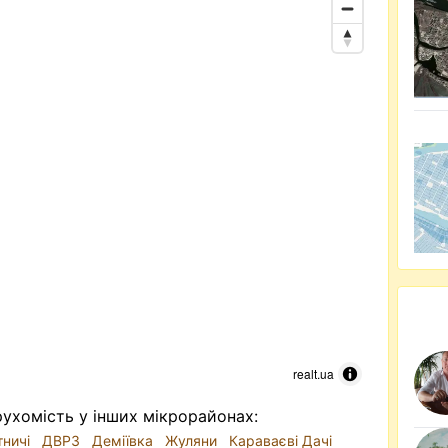
realt.ua
ухомість у інших мікрорайонах:
тничі
ДВРЗ
Деміївка
Жуляни
Караваєві Дачі