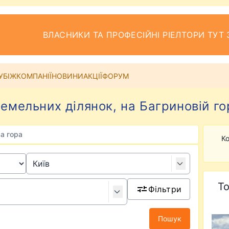
ВЛАСНИКИ ТА ПРОФЕСІЙНІ РІЕЛТОРИ ТУТ 
УБІЖ
КОМПАНІЇ
НОВИНИ
АКЦІЇ
ФОРУМ
мельних ділянок, на Багриновій гор
а гора
Ко
То
Фільтри
Пошук