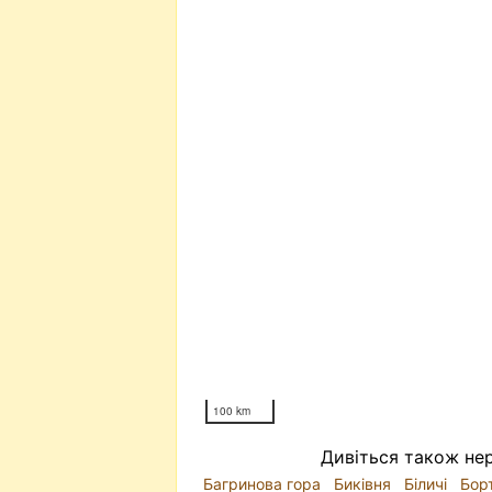
100 km
Дивіться також нер
Багринова гора
Биківня
Біличі
Бор