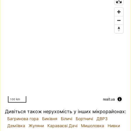
realt.ua
100 km
Дивіться також нерухомість у інших мікрорайонах:
Багринова гора
Биківня
Біличі
Бортничі
ДВРЗ
Деміївка
Жуляни
Караваєві Дачі
Мишоловка
Нивки