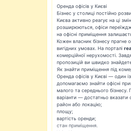
Оренда офісів у Києві
Бізнес у столиці постійно розв
Києва активно реагує на ці змін
розширюються, офіси переїждж
на офісні приміщення залишаєт
Кожен власник бізнесу прагне 
вигідних умовах. На порталі
rea
комерційної нерухомості. Завд
пропозицій ви швидко знайдете 
Як знайти приміщення під коме
Оренда офісів у Києві — один 
допомагаємо знайти офісні прим
малого та середнього бізнесу.
варіанти — достатньо вказати о
район або локацію;
площу;
вартість оренди;
стан приміщення.