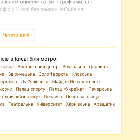
тальним описом та фотографіями, що
фіс у Києві без зайвих виїздів на
ніття пропозицій
особливості, тому й нежитловий фонд
Читати далі
цифіки бізнесу ви можете орендувати офіс у
 спальному районі. Найбільш затребувані
нтр
, а також офіси на Подолі, Печерську,
сів в Києві біля метро:
й метро Академмістечко, Почайна,
івська
Виставковий центр
Вокзальна
Дарниця
ка
Звіринецька
Золоті ворота
Кловська
бережна
Лук'янівська
Майдан Незалежності
едставництво;
корки
Палац спорту
Палац «Україна»
Печерська
 зручною транспортною доступністю;
ітехнічний інститут
Почайна
Поштова площа
 вимогам бізнесу.
нка
Театральна
Університет
Харківська
Хрещатик
да офісів у бізнес-центрах Києва
— з
елекомунікаціями та інтернетом. Багато
ону, паркінг, прибирання та технічне
офісу з окремим входом
, підійдуть