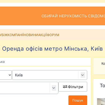
ОБИРАЙ НЕРУХОМІСТЬ СВІДОМ
УБІЖ
КОМПАНІЇ
НОВИНИ
АКЦІЇ
ФОРУМ
Оренда офісів метро Мінська, Київ
ька
Ко
То
Фільтри
Пошук