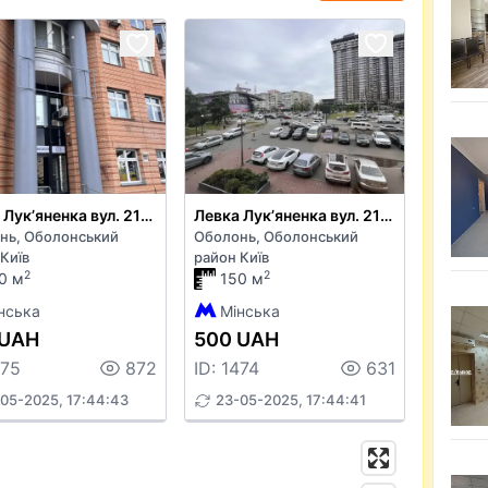
Левка Лукʼяненка вул. 21к2
Левка Лукʼяненка вул. 21к2
нь, Оболонський
Оболонь, Оболонський
Київ
район Київ
2
2
0 м
150 м
нська
Мінська
 UAH
500 UAH
475
872
ID: 1474
631
05-2025, 17:44:43
23-05-2025, 17:44:41