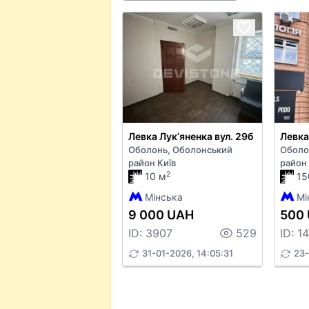
Левка Лукʼяненка вул. 29б
Оболонь, Оболонський
Оболо
район Київ
район 
2
10 м
15
Мінська
Мі
9 000 UAH
500
ID: 3907
529
ID: 1
31-01-2026, 14:05:31
23-