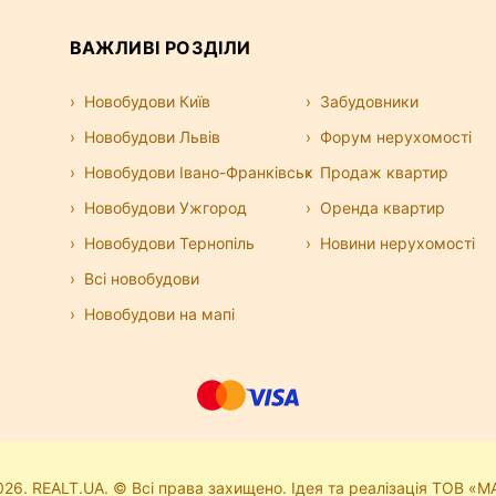
 житлових будинків або окремі будівлі.
шається оренда квартири під офіс — це
ВАЖЛИВІ РОЗДІЛИ
і, так і на комунальних витратах.
ісу
Новобудови Київ
Забудовники
альні оголошення, база регулярно
Новобудови Львів
Форум нерухомості
озволяють швидко знайти офіс без
су. Усі об’єкти можна переглянути на карті,
Новобудови Івано-Франківськ
Продаж квартир
Новобудови Ужгород
Оренда квартир
 від класу бізнес-центру, району, площі та
Новобудови Тернопіль
Новини нерухомості
іну. Найпопулярніший варіант — офіси в
икого бізнесу завжди можна підібрати
Всі новобудови
Новобудови на мапі
26. REALT.UA. © Всі права захищено. Ідея та реалізація ТОВ «М