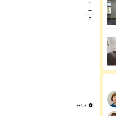
realt.ua