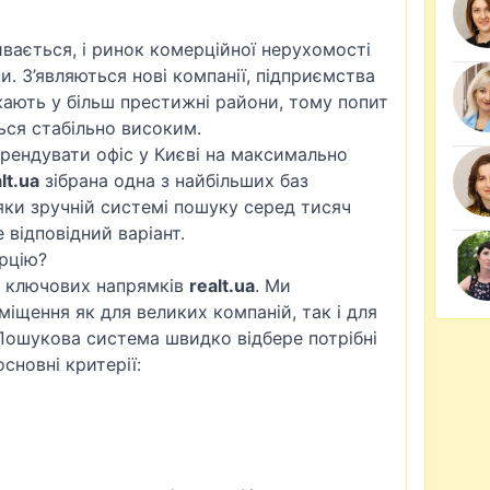
ивається, і ринок комерційної нерухомості
и. З’являються нові компанії, підприємства
ають у більш престижні райони, тому попит
ься стабільно високим.
орендувати офіс у Києві на максимально
lt.ua
зібрана одна з найбільших баз
яки зручній системі пошуку серед тисяч
відповідний варіант.
рцію?
із ключових напрямків
realt.ua
. Ми
іщення як для великих компаній, так і для
 Пошукова система швидко відбере потрібні
сновні критерії: