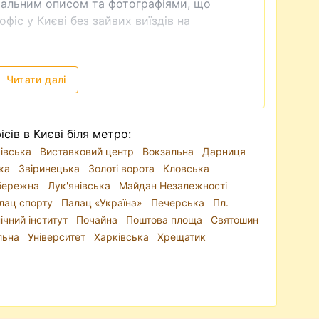
тальним описом та фотографіями, що
фіс у Києві без зайвих виїздів на
ніття пропозицій
особливості, тому й нежитловий фонд
Читати далі
цифіки бізнесу ви можете орендувати офіс у
 спальному районі. Найбільш затребувані
нтр
, а також офіси на Подолі, Печерську,
сів в Києві біля метро:
й метро Академмістечко, Почайна,
івська
Виставковий центр
Вокзальна
Дарниця
ка
Звіринецька
Золоті ворота
Кловська
бережна
Лук'янівська
Майдан Незалежності
едставництво;
лац спорту
Палац «Україна»
Печерська
Пл.
 зручною транспортною доступністю;
ічний інститут
Почайна
Поштова площа
Святошин
 вимогам бізнесу.
льна
Університет
Харківська
Хрещатик
да офісів у бізнес-центрах Києва
— з
елекомунікаціями та інтернетом. Багато
ону, паркінг, прибирання та технічне
офісу з окремим входом
, підійдуть