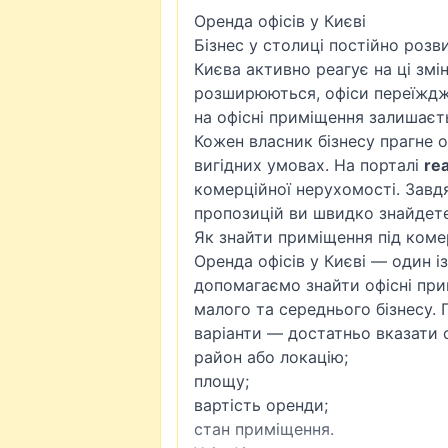
Оренда офісів у Києві
Бізнес у столиці постійно розв
Києва активно реагує на ці змін
розширюються, офіси переїждж
на офісні приміщення залишаєт
Кожен власник бізнесу прагне 
вигідних умовах. На порталі
rea
комерційної нерухомості. Завд
пропозицій ви швидко знайдете 
Як знайти приміщення під коме
Оренда офісів у Києві — один 
допомагаємо знайти офісні прим
малого та середнього бізнесу.
варіанти — достатньо вказати о
район або локацію;
площу;
вартість оренди;
стан приміщення.