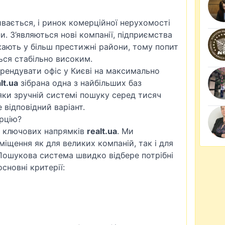
ивається, і ринок комерційної нерухомості
и. З’являються нові компанії, підприємства
ають у більш престижні райони, тому попит
ься стабільно високим.
орендувати офіс у Києві на максимально
lt.ua
зібрана одна з найбільших баз
яки зручній системі пошуку серед тисяч
відповідний варіант.
рцію?
із ключових напрямків
realt.ua
. Ми
іщення як для великих компаній, так і для
 Пошукова система швидко відбере потрібні
сновні критерії: