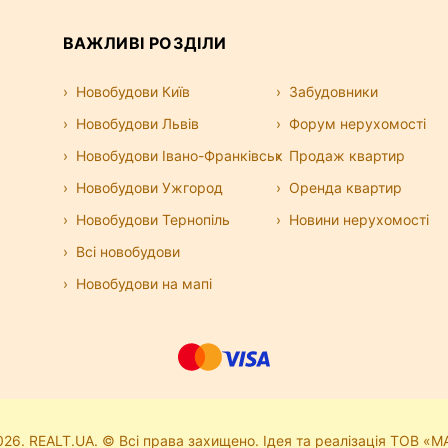
 житлових будинків або окремі будівлі.
шається оренда квартири під офіс — це
ВАЖЛИВІ РОЗДІЛИ
і, так і на комунальних витратах.
ісу
Новобудови Київ
Забудовники
альні оголошення, база регулярно
Новобудови Львів
Форум нерухомості
озволяють швидко знайти офіс без
су. Усі об’єкти можна переглянути на карті,
Новобудови Івано-Франківськ
Продаж квартир
Новобудови Ужгород
Оренда квартир
 від класу бізнес-центру, району, площі та
Новобудови Тернопіль
Новини нерухомості
іну. Найпопулярніший варіант — офіси в
икого бізнесу завжди можна підібрати
Всі новобудови
Новобудови на мапі
26. REALT.UA. © Всі права захищено. Ідея та реалізація ТОВ «М