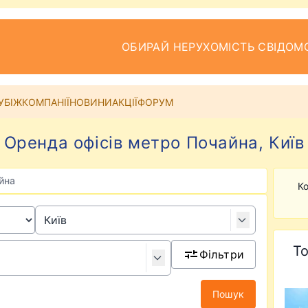
ОБИРАЙ НЕРУХОМІСТЬ СВІДОМ
УБІЖ
КОМПАНІЇ
НОВИНИ
АКЦІЇ
ФОРУМ
Оренда офісів метро Почайна, Київ
айна
Ко
То
Фільтри
Пошук