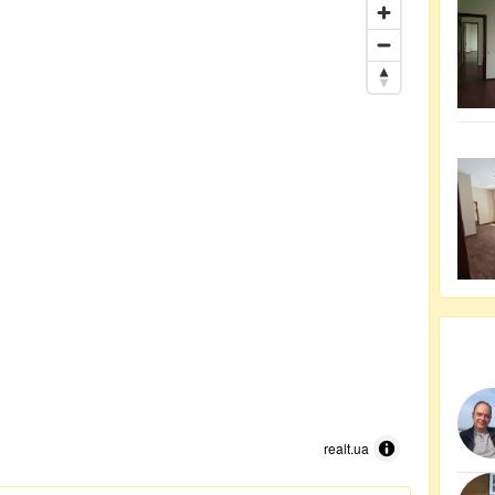
realt.ua