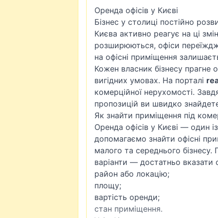
Оренда офісів у Києві
Бізнес у столиці постійно розв
Києва активно реагує на ці змін
розширюються, офіси переїждж
на офісні приміщення залишаєт
Кожен власник бізнесу прагне 
вигідних умовах. На порталі
rea
комерційної нерухомості. Завд
пропозицій ви швидко знайдете 
Як знайти приміщення під коме
Оренда офісів у Києві — один 
допомагаємо знайти офісні прим
малого та середнього бізнесу.
варіанти — достатньо вказати о
район або локацію;
площу;
вартість оренди;
стан приміщення.