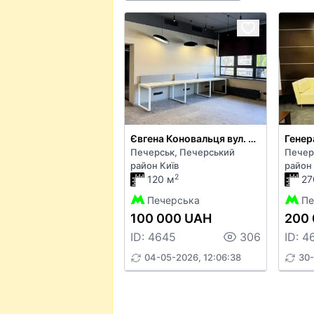
Євгена Коновальця вул. 36В
Генер
Печерськ, Печерський
Печер
район Київ
район 
2
120 м
27
Печерська
Пе
100 000 UAH
200
ID: 4645
306
ID: 4
04-05-2026, 12:06:38
30-