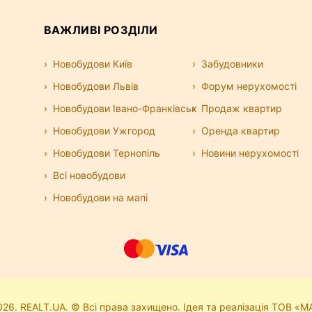
 житлових будинків або окремі будівлі.
шається оренда квартири під офіс — це
ВАЖЛИВІ РОЗДІЛИ
і, так і на комунальних витратах.
ісу
Новобудови Київ
Забудовники
альні оголошення, база регулярно
Новобудови Львів
Форум нерухомості
озволяють швидко знайти офіс без
су. Усі об’єкти можна переглянути на карті,
Новобудови Івано-Франківськ
Продаж квартир
Новобудови Ужгород
Оренда квартир
 від класу бізнес-центру, району, площі та
Новобудови Тернопіль
Новини нерухомості
іну. Найпопулярніший варіант — офіси в
икого бізнесу завжди можна підібрати
Всі новобудови
Новобудови на мапі
26. REALT.UA. © Всі права захищено. Ідея та реалізація ТОВ «М