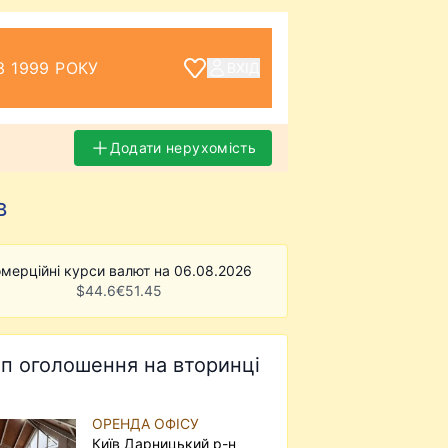
З 1999 РОКУ
ВХІД
Додати нерухомість
в
мерційні курси валют на 06.08.2026
$
44.6
€
51.45
п оголошення на вторинці
ОРЕНДА ОФІСУ
Київ Дарницький р-н