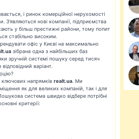
ивається, і ринок комерційної нерухомості
и. З’являються нові компанії, підприємства
ають у більш престижні райони, тому попит
ься стабільно високим.
орендувати офіс у Києві на максимально
lt.ua
зібрана одна з найбільших баз
яки зручній системі пошуку серед тисяч
відповідний варіант.
рцію?
із ключових напрямків
realt.ua
. Ми
іщення як для великих компаній, так і для
 Пошукова система швидко відбере потрібні
сновні критерії: