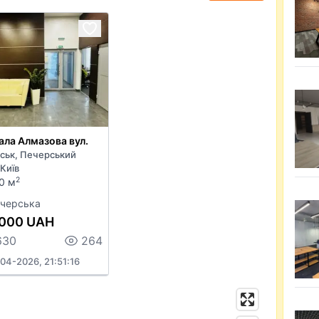
ала Алмазова вул.
ськ, Печерський
Київ
2
0 м
черська
 000 UAH
630
264
04-2026, 21:51:16