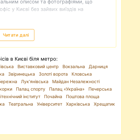
тальним описом та фотографіями, що
фіс у Києві без зайвих виїздів на
ніття пропозицій
особливості, тому й нежитловий фонд
Читати далі
цифіки бізнесу ви можете орендувати офіс у
 спальному районі. Найбільш затребувані
нтр
, а також офіси на Подолі, Печерську,
сів в Києві біля метро:
й метро Академмістечко, Почайна,
івська
Виставковий центр
Вокзальна
Дарниця
ка
Звіринецька
Золоті ворота
Кловська
бережна
Лук'янівська
Майдан Незалежності
едставництво;
корки
Палац спорту
Палац «Україна»
Печерська
 зручною транспортною доступністю;
ітехнічний інститут
Почайна
Поштова площа
 вимогам бізнесу.
нка
Театральна
Університет
Харківська
Хрещатик
да офісів у бізнес-центрах Києва
— з
елекомунікаціями та інтернетом. Багато
ону, паркінг, прибирання та технічне
офісу з окремим входом
, підійдуть