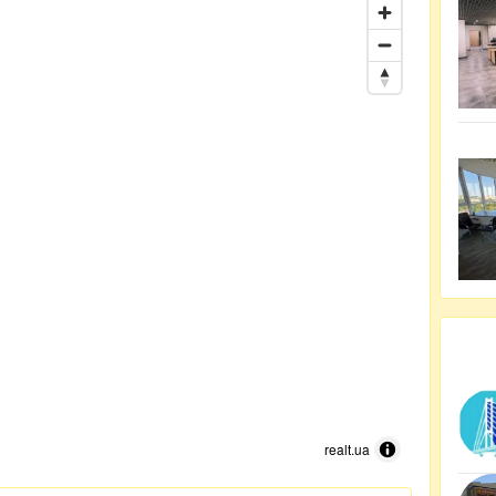
realt.ua