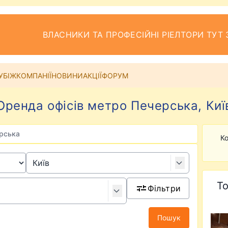
ВЛАСНИКИ ТА ПРОФЕСІЙНІ РІЕЛТОРИ ТУТ 
УБІЖ
КОМПАНІЇ
НОВИНИ
АКЦІЇ
ФОРУМ
Оренда офісів метро Печерська, Киї
ерська
Ко
То
Фільтри
Пошук