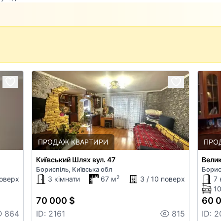
ПРОДАЖ КВАРТИРИ
ПРО
Київський Шлях вул. 47
Велик
Бориспіль, Київська обл
Борис
2
поверх
3 кімнати
67 м
3 / 10 поверх
7 
10
70 000 $
60 
864
ID: 2161
815
ID: 