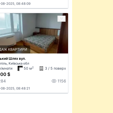
-08-2025, 08:48:09
ДАЖ КВАРТИРИ
ький Шлях вул.
піль, Київська обл
2
кімнати
50 м
3 / 5 поверх
000 $
284
1156
-08-2025, 08:48:21