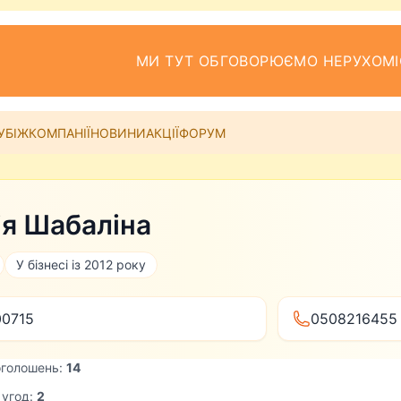
МИ ТУТ ОБГОВОРЮЄМО НЕРУХОМІ
УБІЖ
КОМПАНІЇ
НОВИНИ
АКЦІЇ
ФОРУМ
ія Шабаліна
У бізнесі із 2012 року
0715
0508216455
оголошень:
14
 угод:
2