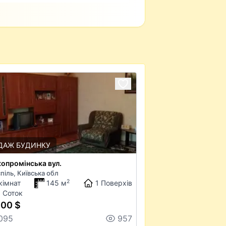
ДАЖ БУДИНКУ
опромінська вул.
піль, Київська обл
2
кімнат
145 м
1 Поверхів
 Соток
000 $
2095
957