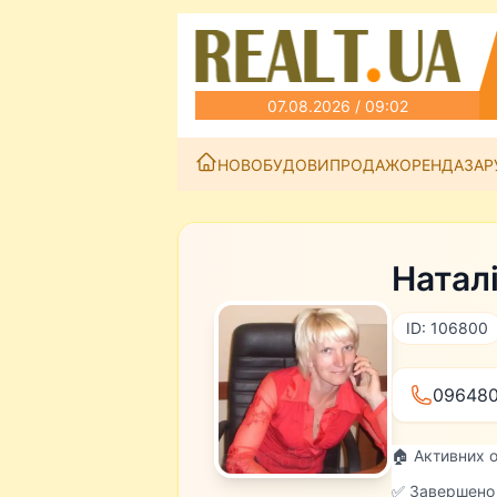
07.08.2026 / 09:02
НОВОБУДОВИ
ПРОДАЖ
ОРЕНДА
ЗАР
Натал
ID: 106800
096480
🏠 Активних 
✅ Завершено