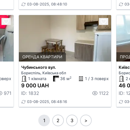
03-08-2025, 08:48:10
03
ОРЕНДА КВАРТИРИ
ПРО
Чубинського вул.
Київс
Бориспіль, Київська обл
Борис
2
поверх
1 кімната
36 м
1 / 3 поверх
2 
9 000 UAH
46 
971
ID: 1832
1122
ID: 1
03-08-2025, 08:48:16
03
1
2
3
>