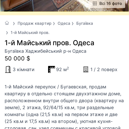
Всі 16 фото
Продаж квартир
Одеса
Бугаївка
1-й Майський пров.
1-й Майський пров. Одеса
Бугаївка Хаджибейський р-н Одеса
50 000 $
2
3 кімнати
92 м
1 / 2 поверх
1-й Майский переулок / Бугаевская, продам
квартиру в отдельно стоящем двухэтажном доме,
расположенном внутри общего двора (квартиру на
земле), 2 этажа, 92/64/15 кв.м, три раздельные
комнаты (одна (21,5 кв.м) на первом этаже и две
(25 кв.м и 17,5 кв.м) на втором), уютная кухня-
столовая, сан. узел совмещен с красивой угловой