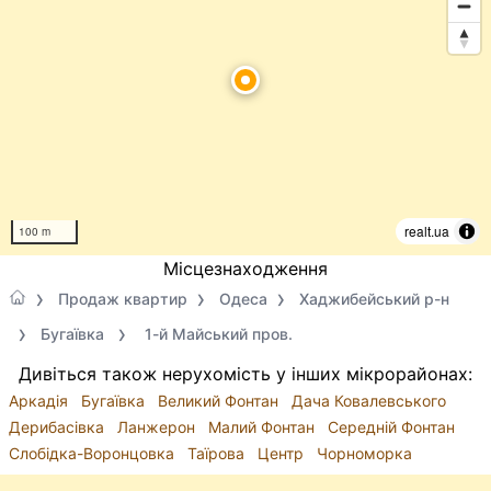
realt.ua
100 m
Місцезнаходження
Продаж квартир
Одеса
Хаджибейський р-н
Бугаївка
1-й Майський пров.
Дивіться також нерухомість у інших мікрорайонах:
Аркадія
Бугаївка
Великий Фонтан
Дача Ковалевського
Дерибасівка
Ланжерон
Малий Фонтан
Середній Фонтан
Слобідка-Воронцовка
Таїрова
Центр
Чорноморка