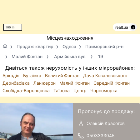
realt.ua
100 m
Місцезнаходження
Продаж квартир
Одеса
Приморський р-н
Малий Фонтан
Армійська вул.
19
Дивіться також нерухомість у інших мікрорайонах:
Аркадія
Бугаївка
Великий Фонтан
Дача Ковалевського
Дерибасівка
Ланжерон
Малий Фонтан
Середній Фонтан
Слобідка-Воронцовка
Таїрова
Центр
Чорноморка
Пропонує до продажу:
Олексій Красотов
0503333045