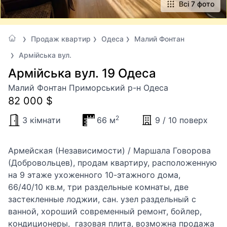
Всі 7 фото
Продаж квартир
Одеса
Малий Фонтан
Армійська вул.
Армійська вул. 19 Одеса
Малий Фонтан Приморський р-н Одеса
82 000 $
2
3 кімнати
66 м
9 / 10 поверх
Армейская (Независимости) / Маршала Говорова
(Добровольцев), продам квартиру, расположенную
на 9 этаже ухоженного 10-этажного дома,
66/40/10 кв.м, три раздельные комнаты, две
застекленные лоджии, сан. узел раздельный с
ванной, хороший современный ремонт, бойлер,
кондиционеры, газовая плита, возможна продажа