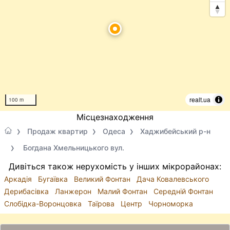
realt.ua
100 m
Місцезнаходження
Продаж квартир
Одеса
Хаджибейський р-н
Богдана Хмельницького вул.
Дивіться також нерухомість у інших мікрорайонах:
Аркадія
Бугаївка
Великий Фонтан
Дача Ковалевського
Дерибасівка
Ланжерон
Малий Фонтан
Середній Фонтан
Слобідка-Воронцовка
Таїрова
Центр
Чорноморка