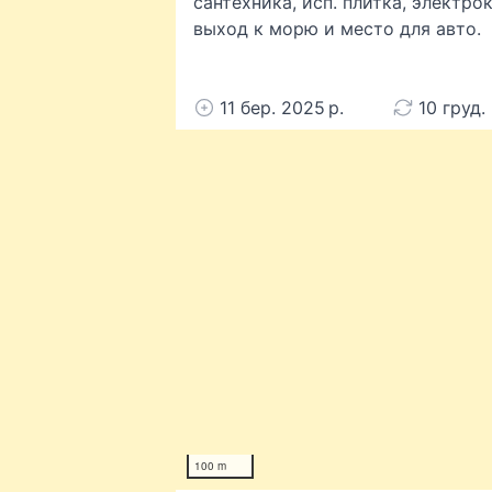
сантехника, исп. плитка, электро
выход к морю и место для авто.
11 бер. 2025 р.
10 груд.
100 m