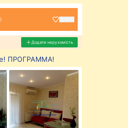
О
ВХІД
Додати нерухомість
ре! ПРОГРАММА!