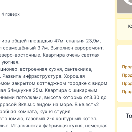
/ 4 поверх
К
ртира общей площадью 47м, спальня 23,9м,
зел совмещённый 3,7м. Выполнен евроремонт.
еверо-восточные. Квартира очень светлая
 уютная.
Прод
ционер, встроенная кухня, сантехника,
Прод
. Развита инфраструктура. Хорошая
яемом закрытом коттеджном городке с видом
Прод
ая 54м,кухня 25м. Квартира с шикарным
Прод
ными потолками, высота которых от3.30 до
ррасой 8кв.м.с видом на море. В кв.есть2
еробная комната, кухня студия
То
втономию, газовый 2-х контурный котел.
ью. Итальянская фабричная кухня, немецкая