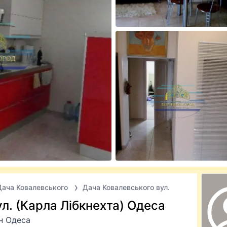
Дача Ковалевського
Дача Ковалевського вул.
л. (Карла Лібкнехта) Одеса
н Одеса