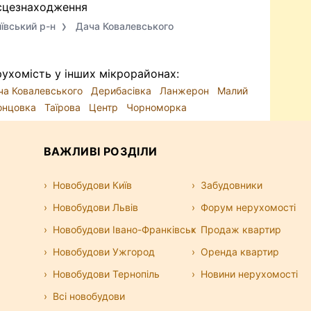
сцезнаходження
ївський р-н
Дача Ковалевського
ухомість у інших мікрорайонах:
ча Ковалевського
Дерибасівка
Ланжерон
Малий
онцовка
Таїрова
Центр
Чорноморка
ВАЖЛИВІ РОЗДІЛИ
Новобудови Київ
Забудовники
Новобудови Львів
Форум нерухомості
Новобудови Івано-Франківськ
Продаж квартир
Новобудови Ужгород
Оренда квартир
Новобудови Тернопіль
Новини нерухомості
Всі новобудови