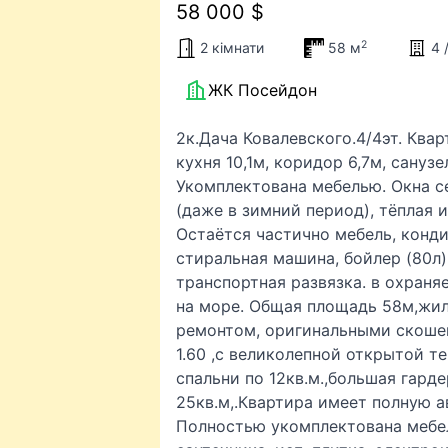
58 000 $
2
2 кімнати
58 м
4 
ЖК Посейдон
2к.Дача Ковалевского.4/4эт. Ква
кухня 10,1м, коридор 6,7м, сану
Укомплектована мебелью. Окна с
(даже в зимний период), тёплая и
Остаётся частично мебель, конди
стиральная машина, бойлер (80л)
транспортная развязка. в охран
на море. Общая площадь 58м,жил
ремонтом, оригинальными скошен
1.60 ,с великолепной открытой те
спальни по 12кв.м.,большая гард
25кв.м,.Квартира имеет полную а
Полностью укомплектована мебел