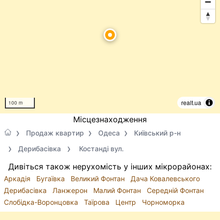
realt.ua
100 m
Місцезнаходження
Продаж квартир
Одеса
Київський р-н
Дерибасівка
Костанді вул.
Дивіться також нерухомість у інших мікрорайонах:
Аркадія
Бугаївка
Великий Фонтан
Дача Ковалевського
Дерибасівка
Ланжерон
Малий Фонтан
Середній Фонтан
Слобідка-Воронцовка
Таїрова
Центр
Чорноморка