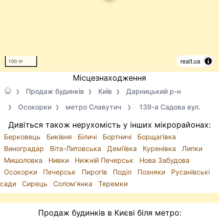
realt.ua
100 m
Місцезнаходження
Продаж будинків
Київ
Дарницький р-н
Осокорки
метро Славутич
139-а Садова вул.
Дивіться також нерухомість у інших мікрорайонах:
Берковець
Биківня
Біличі
Бортничі
Борщагівка
Виноградар
Віта-Литовська
Деміївка
Куренівка
Липки
Мишоловка
Нивки
Нижній Печерськ
Нова Забудова
Осокорки
Печерськ
Пирогів
Поділ
Позняки
Русанівські
сади
Сирець
Солом’янка
Теремки
Продаж будинків в Києві біля метро: