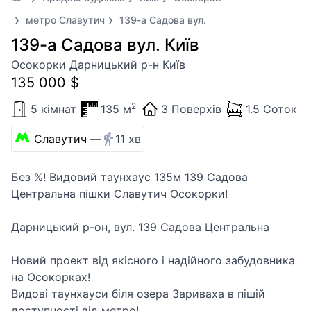
метро Славутич
139-а Садова вул.
139-а Садова вул. Київ
Осокорки Дарницький р-н Київ
135 000 $
2
5 кімнат
135 м
3 Поверхів
1.5 Соток
Славутич —
11 хв
Без %! Видовий таунхаус 135м 139 Садова
Центральна пішки Славутич Осокорки!
Дарницький р-он, вул. 139 Садова Центральна
Новий проект від якісного і надійного забудовника
на Осокорках!
Видові таунхауси біля озера Зариваха в пішій
доступності від метро!