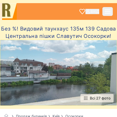
ВХІД
Без %! Видовий таунхаус 135м 139 Садова
Центральна пішки Славутич Осокорки!
Всі 27 фото
Продаж будинків
Київ
Осокорки