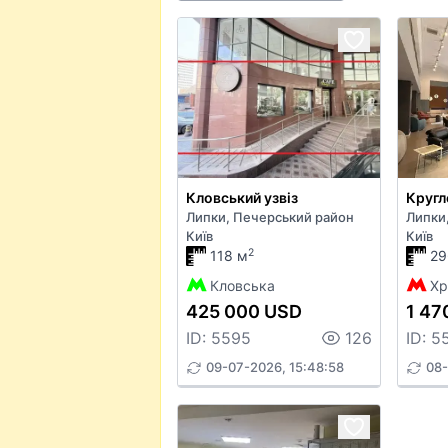
Кловський узвіз
Липки, Печерський район
Липки
Київ
Київ
2
118 м
29
Кловська
Хр
425 000 USD
1 47
ID: 5595
126
ID: 5
09-07-2026, 15:48:58
08-