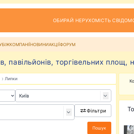
ОБИРАЙ НЕРУХОМІСТЬ СВІДОМ
УБІЖ
КОМПАНІЇ
НОВИНИ
АКЦІЇ
ФОРУМ
, павільйонів, торгівельних площ, н
›
Липки
Ко
То
Фільтри
Пошук