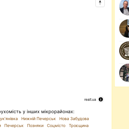
realt.ua
ухомість у інших мікрорайонах:
ук’янівка
Нижній Печерськ
Нова Забудова
и
Печерськ
Позняки
Соцмісто
Троєщина