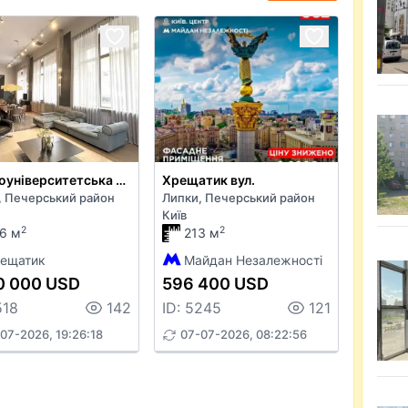
Круглоуніверситетська вул.
Хрещатик вул.
, Печерський район
Липки, Печерський район
Київ
2
2
6 м
213 м
ещатик
Майдан Незалежності
0 000 USD
596 400 USD
518
142
ID: 5245
121
07-2026, 19:26:18
07-07-2026, 08:22:56