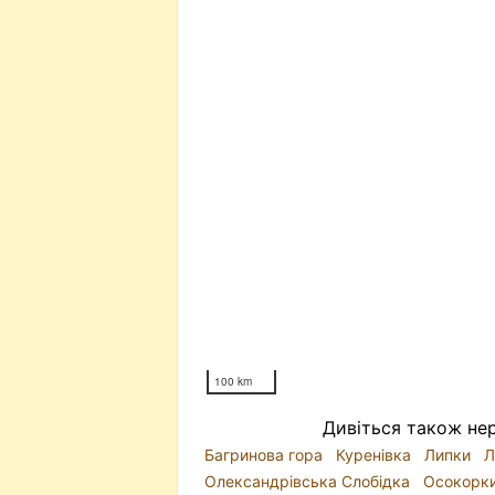
100 km
Дивіться також нер
Багринова гора
Куренівка
Липки
Л
Олександрівська Слобідка
Осокорк