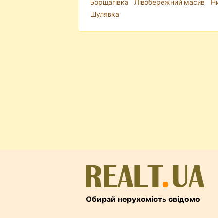
Борщагівка
Лівобережний масив
Н
Шулявка
Обирай нерухомість свідомо