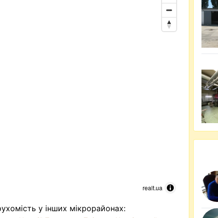
realt.ua
ухомість у інших мікрорайонах: