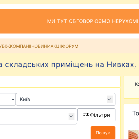
МИ ТУТ ОБГОВОРЮЄМО НЕРУХОМІ
УБІЖ
КОМПАНІЇ
НОВИНИ
АКЦІЇ
ФОРУМ
 складських приміщень на Нивках, 
К
То
Фільтри
Пошук