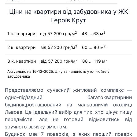
Ціни на квартири від забудовника у ЖК
Героїв Крут
2
2
1 к. квартири
від 57 200 грн/м
48 ... 63 м
2
2
2 к. квартири
від 57 200 грн/м
60 ... 80 м
2
2
3 к. квартири
від 57 200 грн/м
88 ... 119 м
Актуально на 16-12-2025. Ціну та наявність уточнюйте у
забудовника
Представляємо сучасний житловий комплекс —
одно-під’їздний багатоквартирний
будинок,розташований на мальовничій околиці
Львова. Це ідеальний вибір для тих, хто цінує тишу
передмістя, але не готовий відмовитись від
зручного зв’язку змістом.
Будинок має 7 поверхів, з яких перший поверх