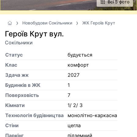
Всі 5 фото
Новобудови Сокільники
ЖК Героїв Крут
Героїв Крут вул.
Сокільники
Статус
будується
Клас
комфорт
Здача жк
2027
Будинків в ЖК
1
Поверховість
7
Кiмнати
1/ 2/ 3
Технологія будівництва
монолітно-каркасна
Стіни
цегла
Паркінг
підземний