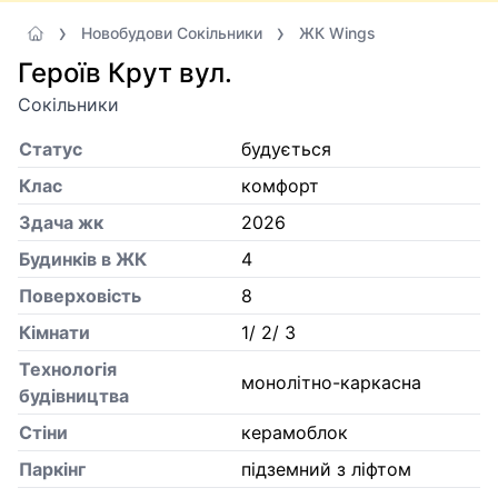
Новобудови Сокільники
ЖК Wings
Героїв Крут вул.
Сокільники
Статус
будується
Клас
комфорт
Здача жк
2026
Будинків в ЖК
4
Поверховість
8
Кiмнати
1/ 2/ 3
Технологія
монолітно-каркасна
будівництва
Стіни
керамоблок
Паркінг
підземний з ліфтом