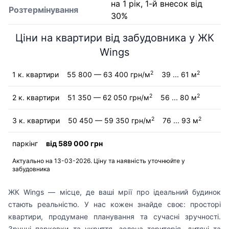
на 1 рік, 1-й внесок від
Розтермінування
30%
Ціни на квартири від забудовника у ЖК
Wings
2
2
1 к. квартири
55 800 — 63 400 грн/м
39 ... 61 м
2
2
2 к. квартири
51 350 — 62 050 грн/м
56 ... 80 м
2
2
3 к. квартири
50 450 — 59 350 грн/м
76 ... 93 м
паркінг
від 589 000 грн
Актуально на 13-03-2026. Ціну та наявність уточнюйте у
забудовника
ЖК Wings — місце, де ваші мрії про ідеальний будинок
стають реальністю. У нас кожен знайде своє: просторі
квартири, продумане планування та сучасні зручності.
Зручні парковки та укриття, зелена територія, дитячі та