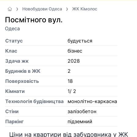
Новобудови Одеса
ЖК Кімолос
Посмітного вул.
Одеса
Статус
будується
Клас
бізнес
Здача жк
2028
Будинків в ЖК
2
Поверховість
18
Кiмнати
1/ 2
Технологія будівництва
монолітно-каркасна
Стіни
залізобетон
Паркінг
підземний
Ціни на квартири від забудовника у ЖК