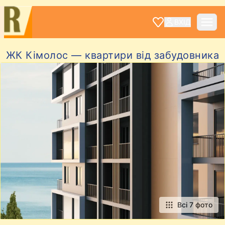
ВХІД
ЖК Кімолос — квартири від забудовника
Всі 7 фото