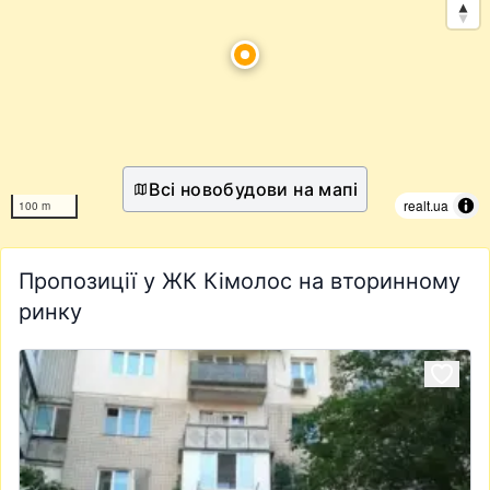
Всі новобудови на мапі
realt.ua
100 m
Пропозиції у ЖК Кімолос на вторинному
ринку