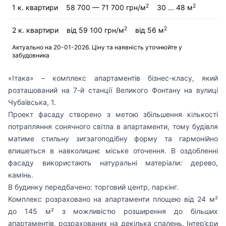
2
2
1 к. квартири
58 700 — 71 700 грн/м
30 ... 48 м
2
2
2 к. квартири
від 59 100 грн/м
від 56 м
Актуально на 20-01-2026. Ціну та наявність уточнюйте у
забудовника
«Ітака» – комплекс апартаментів бізнес-класу, який
розташований на 7-й станції Великого Фонтану на вулиці
Чубаївська, 1.
Проект фасаду створено з метою збільшення кількості
потрапляння сонячного світла в апартаменти, тому будівля
матиме стильну зигзагоподібну форму та гармонійно
впишеться в навколишнє міське оточення. В оздобленні
фасаду використають натуральні матеріали: дерево,
камінь.
В будинку передбачено: торговий центр, паркінг.
Комплекс розраховано на апартаменти площею від 24 м²
до 145 м² з можливістю розширення до більших
апартаментів, розрахованих на декілька спалень. Інтер’єри