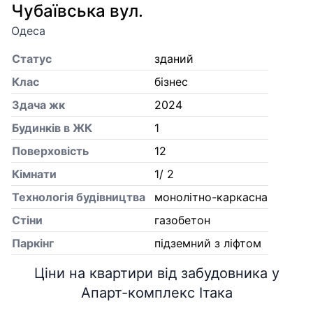
Чубаївська вул.
Одеса
Статус
зданий
Клас
бізнес
Здача жк
2024
Будинків в ЖК
1
Поверховість
12
Кiмнати
1/ 2
Технологія будівництва
монолітно-каркасна
Стіни
газобетон
Паркінг
підземний з ліфтом
Ціни на квартири від забудовника у
Апарт-комплекс Ітака