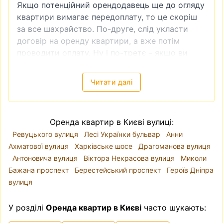
Якщо потенційний орендодавець ще до огляду
квартири вимагає передоплату, то це скоріш
за все шахрайство. По-друге, слід укласти
договір на оренду квартири, а вже потім
проводити оплату. Ну і по-третє - якщо ви
бачите, що ціна на квартиру занадто низька,
то це теж зазвичай ознака шахрайства.
Читати далі
Зняти квартиру в Києві
—
локація, ціни
Київ поділений на десять районів. Річка Дніпро
розділяє місто так, що райони
Голосіївський
,
Оренда квартир в Києві вулиці:
Оболонський
, Печерський, Подільський,
Ревуцького вулиця
Лесі Українки бульвар
Анни
Святошинський, Солом'янський і
Ахматової вулиця
Харківське шосе
Драгоманова вулиця
Шевченківський знаходяться на правому
Антоновича вулиця
Віктора Некрасова вулиця
Миколи
березі, а Дарницький, Деснянський і
Бажана проспект
Берестейський проспект
Героїв Дніпра
Дніпровський - на лівому. Проте, коли йде
вулиця
мова про вибір локації для оренди квартири,
краще орієнтуватися на мікрорайони, адже
У розділі
Оренда квартир в Києві
часто шукають:
адміністративні райони часто включають у
себе різні за класом та комфортом для