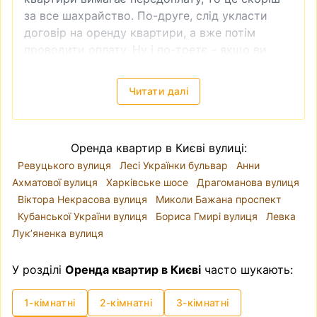
за все шахрайство. По-друге, слід укласти
договір на оренду квартири, а вже потім
проводити оплату. Ну і по-третє - якщо ви
бачите, що ціна на квартиру занадто низька,
то це теж зазвичай ознака шахрайства.
Читати далі
Зняти квартиру в Києві
—
локація, ціни
Київ поділений на десять районів. Річка Дніпро
розділяє місто так, що райони
Голосіївський
,
Оренда квартир в Києві вулиці:
Оболонський
, Печерський, Подільський,
Ревуцького вулиця
Лесі Українки бульвар
Анни
Святошинський, Солом'янський і
Ахматової вулиця
Харківське шосе
Драгоманова вулиця
Шевченківський знаходяться на правому
Віктора Некрасова вулиця
Миколи Бажана проспект
березі, а Дарницький, Деснянський і
Кубанської України вулиця
Бориса Гмирі вулиця
Левка
Дніпровський - на лівому. Проте, коли йде
Лукʼяненка вулиця
мова про вибір локації для оренди квартири,
краще орієнтуватися на мікрорайони, адже
У розділі
Оренда квартир в Києві
часто шукають:
адміністративні райони часто включають у
себе різні за класом та комфортом для
1-кімнатні
2-кімнатні
3-кімнатні
проживання варіанти квартир. Для прикладу,