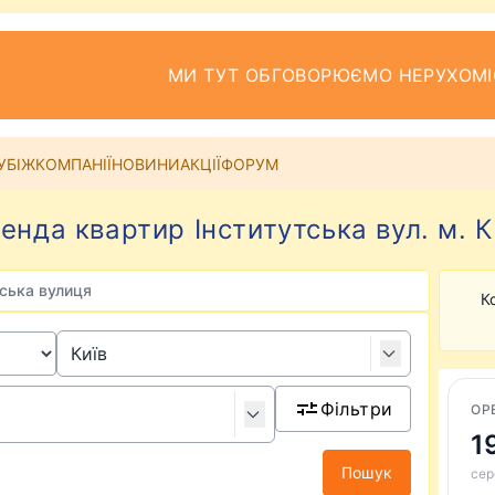
МИ ТУТ ОБГОВОРЮЄМО НЕРУХОМІ
УБІЖ
КОМПАНІЇ
НОВИНИ
АКЦІЇ
ФОРУМ
енда квартир Інститутська вул. м. К
тська вулиця
К
Фільтри
ОР
1
Пошук
сер