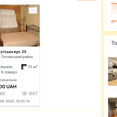
Дет
То
тутська вул. 25
, Печерський район
2
кімнати
75 м
/ 6 поверх
сенальна
00 UAH
485
1027
05-2025, 10:55:14