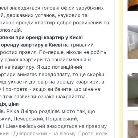
иєві знаходяться головні офіси зарубіжних
ій, державних установ, наукових та
 ринок оренди квартир добре розвинений та
опозицій.
пеки при оренді квартир у Києві
в оренду квартиру в Києві
на тривалий
ростих правил. По-перше, ніколи не робіть
ду самої квартири та ознайомлення із
і на квартиру. Якщо потенційний
ртири вимагає передоплату, то це скоріш
лід укласти договір на оренду квартири, а
 і по-третє - якщо ви бачите, що ціна на
е теж зазвичай ознака шахрайства.
ія, ціни
в. Річка Дніпро розділяє місто так, що
ький
, Печерський, Подільський,
 і Шевченківський знаходяться на правому
кий і Дніпровський - на лівому. Проте, коли