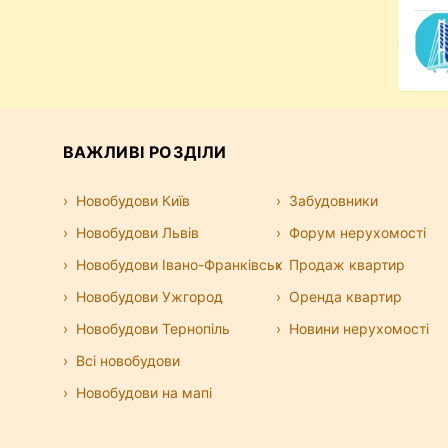
иру, скласти самостійно, або разом із
Або ж довірити підбір варіантів та
у, зекономивши час та нерви. Вам обирати,
аще винайняти квартиру. Додатково ми
ю, у
якій
зібрали кілька корисних порад для
ртиру без посередника. Також радимо
ВАЖЛИВІ РОЗДІЛИ
, наприклад
тут
.
Новобудови Київ
Забудовники
Новобудови Львів
Форум нерухомості
Новобудови Івано-Франківськ
Продаж квартир
Новобудови Ужгород
Оренда квартир
Новобудови Тернопіль
Новини нерухомості
Всі новобудови
Новобудови на мапі