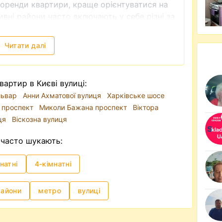
я оренди квартири, краще орієнтуватися на
вні райони часто включають у себе різні за
вання варіанти квартир. Для прикладу,
торичний центр Києва і райони, ближчі до
Читати далі
міста відіграє метро. Через затори на
 зручним видом транспорту. Тому, якщо ви
вартир в Києві вулиці:
оренди довготривало, то опція з
ульвар
Анни Ахматової вулиця
Харківське шосе
риоритеті.
 проспект
Миколи Бажана проспект
Віктора
і формує традиційно високий попит, хоча
иця
Віскозна вулиця
ився в сторону Заходу України, а також
и квартиру у Києві можна на різний смак та
часто шукають:
 так і квартиру бізнес чи люкс класу. Так,
 грн і до 15-20 тисяч доларів на місяць.
натні
4-кімнатні
иків недорого
часто —
зняти квартиру без посередника
. І
райони
метро
вулиці
ик, в даному випадку ріелтер, для чого
и можете самостійно знайти квартиру, яка
ями і яку пропонує власник, перевірити чи в