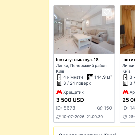
Інститутська вул. 18
Інсти
Липки, Печерський район
Липки
Київ
Київ
2
4 кімнати
144.9 м
3 
3 / 24 поверх
3 
Хрещатик
Ар
3 500 USD
25 0
ID: 5678
150
ID: 1
10-07-2026, 21:00:30
26-