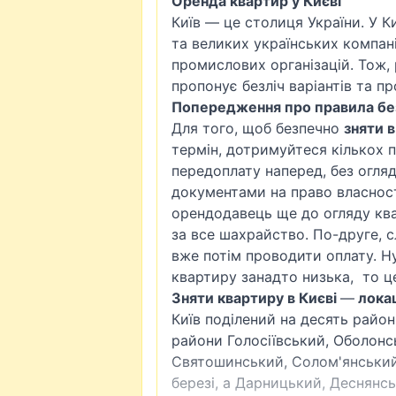
Оренда квартир у Києві
Київ — це столиця України. У К
та великих українських компан
промислових організацій. Тож,
пропонує безліч варіантів та пр
Попередження про правила без
Для того, щоб безпечно
зняти 
термін, дотримуйтеся кількох п
передоплату наперед, без огля
документами на право власност
орендодавець ще до огляду ква
за все шахрайство. По-друге, с
вже потім проводити оплату. Ну
квартиру занадто низька, то ц
Зняти квартиру в Києві
—
локац
Київ поділений на десять районі
райони
Голосіївський
,
Оболонс
Святошинський, Солом'янський
березі, а Дарницький, Деснянсь