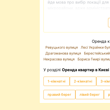
йде мова про вибір локації дл
мікрорайони, адже адміністрати
класом та комфортом для прожи
Шевченківський район - це і іс
околиць міста.
Ключову роль у інфраструктурі 
дорогах, метро часто є доволі
Оренда к
вперше обираєте квартиру для 
Ревуцького вулиця
Лесі Українки б
близькістю до метро - буде в п
Драгоманова вулиця
Берестейський
Ціни на оренду квартир у Києв
Некрасова вулиця
Бориса Гмирі вул
зараз (2025р.) він трохи зміст
локація та стан квартири. Знят
У розділі
Оренда квартир в Києві
гаманець: як відсносно недорого
ціна може коливатися від 8 тис.
1-кімнатні
2-кімнатні
3-кім
Оренда квартири без посередн
Таке питання виникає доволі 
правий берег
лівий берег
справді - чи потрібен посередн
сплачувати додаткові кошти? В
підходить вам за усіма критері