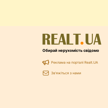
порядку всі документи на кварт
власником угоду та укласти її. 
укладання договору посередник
у який спосіб для вас буде кр
нещодавно опублікували статт
тих, хто планує винайняти ква
почитати теми у нас на
форумі
Обирай нерухомість свідомо
Реклама на порталі Realt.UA
Зв'яжіться з нами