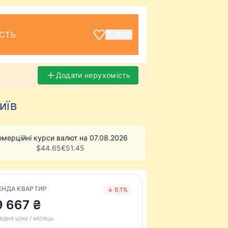
СТЬ
ВХІД
Додати нерухомість
иїв
омерційні курси валют на 07.08.2026
$
44.65
€
51.45
ЕНДА КВАРТИР
↓ 0.1%
9 667 ₴
едня ціна / місяць