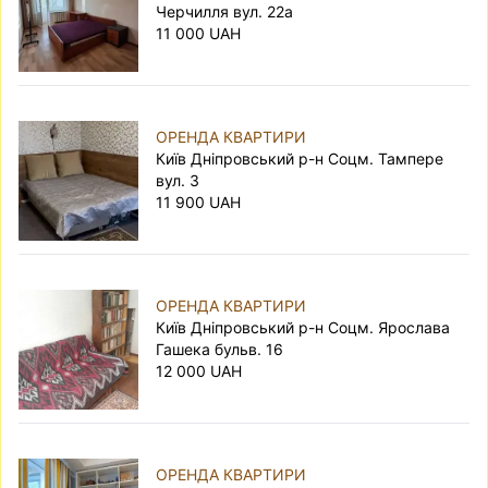
Черчилля вул. 22а
радимо почитати теми у нас на
форумі
,
11 000 UAH
наприклад
тут
.
ОРЕНДА КВАРТИРИ
Київ Дніпровський р-н Соцм. Тампере
вул. 3
11 900 UAH
ОРЕНДА КВАРТИРИ
Київ Дніпровський р-н Соцм. Ярослава
Гашека бульв. 16
12 000 UAH
ОРЕНДА КВАРТИРИ