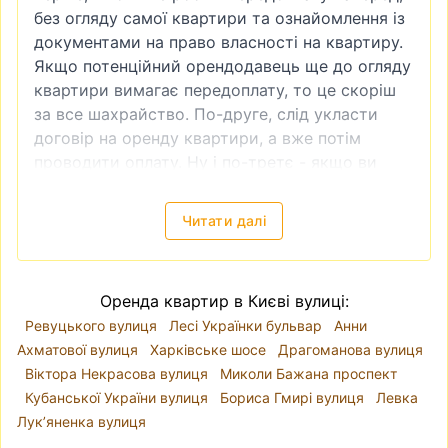
без огляду самої квартири та ознайомлення із
документами на право власності на квартиру.
Якщо потенційний орендодавець ще до огляду
квартири вимагає передоплату, то це скоріш
за все шахрайство. По-друге, слід укласти
договір на оренду квартири, а вже потім
проводити оплату. Ну і по-третє - якщо ви
бачите, що ціна на квартиру занадто низька,
то це теж зазвичай ознака шахрайства.
Читати далі
Зняти квартиру в Києві
—
локація, ціни
Київ поділений на десять районів. Річка Дніпро
розділяє місто так, що райони
Голосіївський
,
Оренда квартир в Києві вулиці:
Оболонський
, Печерський, Подільський,
Ревуцького вулиця
Лесі Українки бульвар
Анни
Святошинський, Солом'янський і
Ахматової вулиця
Харківське шосе
Драгоманова вулиця
Шевченківський знаходяться на правому
Віктора Некрасова вулиця
Миколи Бажана проспект
березі, а Дарницький, Деснянський і
Кубанської України вулиця
Бориса Гмирі вулиця
Левка
Дніпровський - на лівому. Проте, коли йде
Лукʼяненка вулиця
мова про вибір локації для оренди квартири,