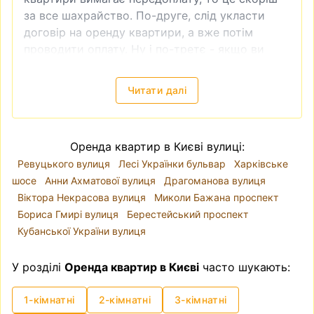
за все шахрайство. По-друге, слід укласти
договір на оренду квартири, а вже потім
проводити оплату. Ну і по-третє - якщо ви
бачите, що ціна на квартиру занадто низька,
то це теж зазвичай ознака шахрайства.
Читати далі
Зняти квартиру в Києві
—
локація, ціни
Київ поділений на десять районів. Річка Дніпро
розділяє місто так, що райони
Голосіївський
,
Оренда квартир в Києві вулиці:
Оболонський
, Печерський, Подільський,
Ревуцького вулиця
Лесі Українки бульвар
Харківське
Святошинський, Солом'янський і
шосе
Анни Ахматової вулиця
Драгоманова вулиця
Шевченківський знаходяться на правому
Віктора Некрасова вулиця
Миколи Бажана проспект
березі, а Дарницький, Деснянський і
Бориса Гмирі вулиця
Берестейський проспект
Дніпровський - на лівому. Проте, коли йде
Кубанської України вулиця
мова про вибір локації для оренди квартири,
краще орієнтуватися на мікрорайони, адже
У розділі
Оренда квартир в Києві
часто шукають:
адміністративні райони часто включають у
себе різні за класом та комфортом для
1-кімнатні
2-кімнатні
3-кімнатні
проживання варіанти квартир. Для прикладу,