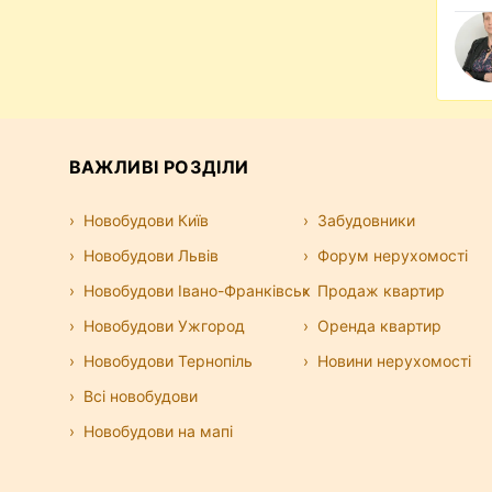
Або ж довірити підбір варіантів та
у, зекономивши час та нерви. Вам обирати,
аще винайняти квартиру. Додатково ми
ю, у
якій
зібрали кілька корисних порад для
ртиру без посередника. Також радимо
, наприклад
тут
.
ВАЖЛИВІ РОЗДІЛИ
Новобудови Київ
Забудовники
Новобудови Львів
Форум нерухомості
Новобудови Івано-Франківськ
Продаж квартир
Новобудови Ужгород
Оренда квартир
Новобудови Тернопіль
Новини нерухомості
Всі новобудови
Новобудови на мапі