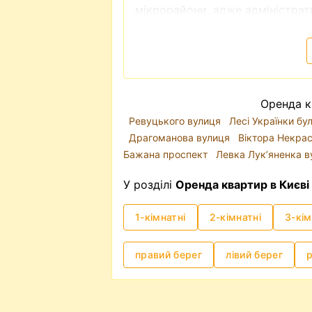
мікрорайони, адже адміністрати
класом та комфортом для прожи
Шевченківський район - це і іс
околиць міста.
Ключову роль у інфраструктурі 
дорогах, метро часто є доволі
Оренда к
вперше обираєте квартиру для 
Ревуцького вулиця
Лесі Українки б
близькістю до метро - буде в п
Драгоманова вулиця
Віктора Некра
Ціни на оренду квартир у Києв
Бажана проспект
Левка Лукʼяненка 
зараз (2025р.) він трохи зміст
локація та стан квартири. Знят
У розділі
Оренда квартир в Києві
гаманець: як відсносно недорого
ціна може коливатися від 8 тис.
1-кімнатні
2-кімнатні
3-кім
Оренда квартири без посередн
Таке питання виникає доволі 
правий берег
лівий берег
справді - чи потрібен посередн
сплачувати додаткові кошти? В
підходить вам за усіма критері
порядку всі документи на кварт