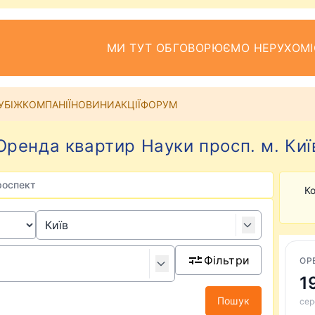
МИ ТУТ ОБГОВОРЮЄМО НЕРУХОМІ
УБІЖ
КОМПАНІЇ
НОВИНИ
АКЦІЇ
ФОРУМ
Оренда квартир Науки просп. м. Киї
роспект
Ко
Фільтри
ОР
1
Пошук
сер