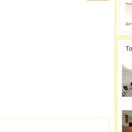
Дет
То