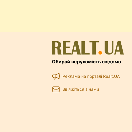
власником угоду та укласти її. 
укладання договору посередник
у який спосіб для вас буде кр
нещодавно опублікували статт
тих, хто планує винайняти ква
почитати теми у нас на
форумі
Обирай нерухомість свідомо
Реклама на порталі Realt.UA
Зв'яжіться з нами