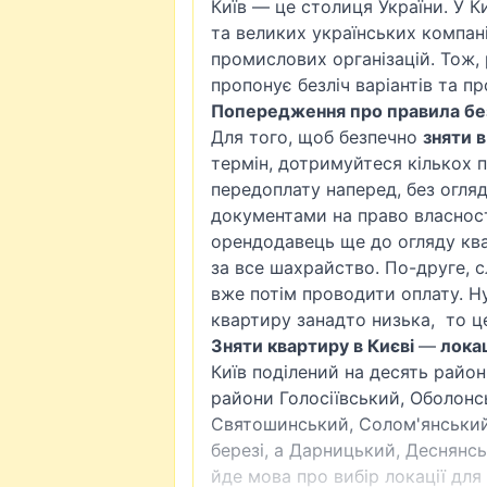
Київ — це столиця України. У К
та великих українських компан
промислових організацій. Тож,
пропонує безліч варіантів та пр
Попередження про правила без
Для того, щоб безпечно
зняти 
термін, дотримуйтеся кількох п
передоплату наперед, без огля
документами на право власност
орендодавець ще до огляду ква
за все шахрайство. По-друге, с
вже потім проводити оплату. Ну
квартиру занадто низька, то ц
Зняти квартиру в Києві
—
локац
Київ поділений на десять районі
райони
Голосіївський
,
Оболонс
Святошинський, Солом'янський
березі, а Дарницький, Деснянсь
йде мова про вибір локації дл