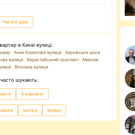
вні райони часто включають у себе різні за
вання варіанти квартир. Для прикладу,
торичний центр Києва і райони, ближчі до
Читати далі
міста відіграє метро. Через затори на
 зручним видом транспорту. Тому, якщо ви
вартир в Києві вулиці:
оренди довготривало, то опція з
ульвар
Анни Ахматової вулиця
Харківське шосе
риоритеті.
сова вулиця
Берестейський проспект
Миколи
і формує традиційно високий попит, хоча
вулиця
Віскозна вулиця
ився в сторону Заходу України, а також
и квартиру у Києві можна на різний смак та
часто шукають:
 так і квартиру бізнес чи люкс класу. Так,
 грн і до 15-20 тисяч доларів на місяць.
натні
4-кімнатні
иків недорого
часто —
зняти квартиру без посередника
. І
райони
метро
вулиці
ик, в даному випадку ріелтер, для чого
и можете самостійно знайти квартиру, яка
ями і яку пропонує власник, перевірити чи в
иру, скласти самостійно, або разом із