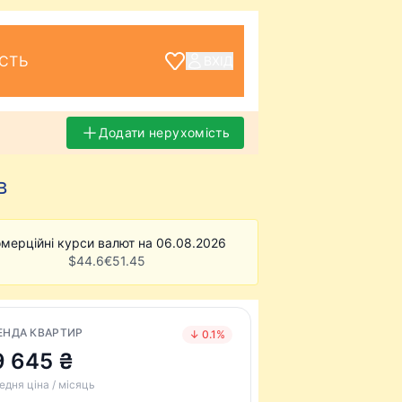
СТЬ
ВХІД
Додати нерухомість
в
мерційні курси валют на 06.08.2026
$
44.6
€
51.45
ЕНДА КВАРТИР
↓ 0.1%
9 645 ₴
едня ціна / місяць