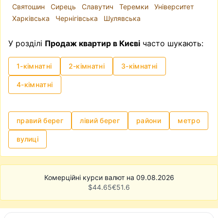
Святошин
Сирець
Славутич
Теремки
Університет
узгодити всі нюанси із власником та
Харківська
Чернігівська
Шулявська
нотаріусом і провести угоду. Однак,
зазначимо, що це може бути доволі клопітким
У розділі
Продаж квартир в Києві
часто шукають:
та нервовим процесом.
1-кімнатні
2-кімнатні
3-кімнатні
4-кімнатні
правий берег
лівий берег
райони
метро
вулиці
Комерційні курси валют на 09.08.2026
$
44.65
€
51.6