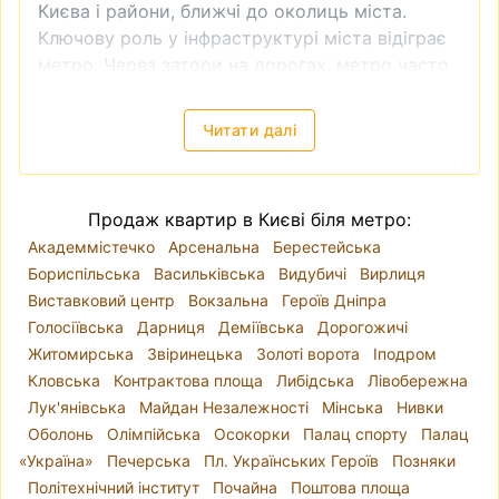
Києва і райони, ближчі до околиць міста.
Ключову роль у інфраструктурі міста відіграє
метро. Через затори на дорогах, метро часто
є доволі зручним видом транспорту. Тому
квартира біля метро завжди буде більш
Читати далі
привабливою як в інвестиційному плані
(наприклад, якщо ви плануєте купити
квартиру для подальшої здачі в оренду), так і
Продаж квартир в Києві біля метро:
для власного проживання.
Академмістечко
Арсенальна
Берестейська
Продаж квартири без посередників недорого
Бориспільська
Васильківська
Видубичі
Вирлиця
Таке питання виникає доволі часто —
купити
Виставковий центр
Вокзальна
Героїв Дніпра
квартиру без посередника
. І справді - чи
Голосіївська
Дарниця
Деміївська
Дорогожичі
потрібен ріелтер, для чого сплачувати
Житомирська
Звіринецька
Золоті ворота
Іподром
додаткові кошти? Приблизно схожого плану
Кловська
Контрактова площа
Либідська
Лівобережна
питання виникає, коли робиш ремонт - а чи
Лук'янівська
Майдан Незалежності
Мінська
Нивки
потрібен дизайнер? Ви можете самостійно
Оболонь
Олімпійська
Осокорки
Палац спорту
Палац
знайти квартиру, яка підходить вам за усіма
«Україна»
Печерська
Пл. Українських Героїв
Позняки
критеріями і яку пропонує власник, перевірити
Політехнічний інститут
Почайна
Поштова площа
чи в порядку всі документи на квартиру,