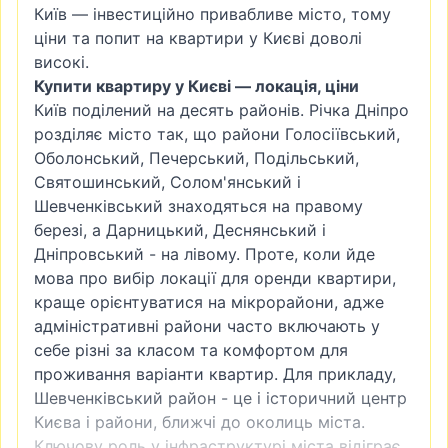
Київ — інвестиційно привабливе місто, тому
ціни та попит на квартири у Києві доволі
високі.
Купити квартиру у Києві — локація, ціни
Київ поділений на десять районів. Річка Дніпро
розділяє місто так, що райони
Голосіївський
,
Оболонський
,
Печерський
, Подільський,
Святошинський
,
Солом'янський
і
Шевченківський знаходяться на правому
березі, а
Дарницький
, Деснянський і
Дніпровський - на лівому. Проте, коли йде
мова про вибір локації для оренди квартири,
краще орієнтуватися на мікрорайони, адже
адміністративні райони часто включають у
себе різні за класом та комфортом для
проживання варіанти квартир. Для прикладу,
Шевченківський район - це і історичний центр
Києва і райони, ближчі до околиць міста.
Ключову роль у інфраструктурі міста відіграє