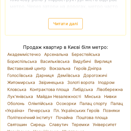
метро. Через затори на дорогах, метро часто
є доволі зручним видом транспорту. Тому
квартира біля метро завжди буде більш
Читати далі
привабливою як в інвестиційному плані
(наприклад, якщо ви плануєте купити
квартиру для подальшої здачі в оренду), так і
Продаж квартир в Києві біля метро:
для власного проживання.
Академмістечко
Арсенальна
Берестейська
Продаж квартири без посередників недорого
Бориспільська
Васильківська
Видубичі
Вирлиця
Таке питання виникає доволі часто —
купити
Виставковий центр
Вокзальна
Героїв Дніпра
квартиру без посередника
. І справді - чи
Голосіївська
Дарниця
Деміївська
Дорогожичі
потрібен ріелтер, для чого сплачувати
Житомирська
Звіринецька
Золоті ворота
Іподром
додаткові кошти? Приблизно схожого плану
Кловська
Контрактова площа
Либідська
Лівобережна
питання виникає, коли робиш ремонт - а чи
Лук'янівська
Майдан Незалежності
Мінська
Нивки
потрібен дизайнер? Ви можете самостійно
Оболонь
Олімпійська
Осокорки
Палац спорту
Палац
знайти квартиру, яка підходить вам за усіма
«Україна»
Печерська
Пл. Українських Героїв
Позняки
критеріями і яку пропонує власник, перевірити
Політехнічний інститут
Почайна
Поштова площа
чи в порядку всі документи на квартиру,
Святошин
Сирець
Славутич
Теремки
Університет
узгодити всі нюанси із власником та