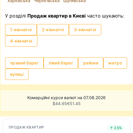
Харківська
Чернігівська
Шулявська
нотаріусом і провести угоду. Однак,
зазначимо, що це може бути доволі клопітким
У розділі
Продаж квартир в Києві
часто шукають:
та нервовим процесом.
1-кімнатні
2-кімнатні
3-кімнатні
4-кімнатні
правий берег
лівий берег
райони
метро
вулиці
Комерційні курси валют на 07.08.2026
$
44.65
€
51.45
ПРОДАЖ КВАРТИР
↑ 2.5%