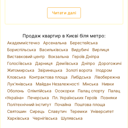
є доволі зручним видом транспорту. Тому
квартира біля метро завжди буде більш
Читати далі
привабливою як в інвестиційному плані
(наприклад, якщо ви плануєте купити
квартиру для подальшої здачі в оренду), так і
Продаж квартир в Києві біля метро:
для власного проживання.
Академмістечко
Арсенальна
Берестейська
Продаж квартири без посередників недорого
Бориспільська
Васильківська
Видубичі
Вирлиця
Таке питання виникає доволі часто —
купити
Виставковий центр
Вокзальна
Героїв Дніпра
квартиру без посередника
. І справді - чи
Голосіївська
Дарниця
Деміївська
Дніпро
Дорогожичі
потрібен ріелтер, для чого сплачувати
Житомирська
Звіринецька
Золоті ворота
Іподром
додаткові кошти? Приблизно схожого плану
Кловська
Контрактова площа
Либідська
Лівобережна
питання виникає, коли робиш ремонт - а чи
Лук'янівська
Майдан Незалежності
Мінська
Нивки
потрібен дизайнер? Ви можете самостійно
Оболонь
Олімпійська
Осокорки
Палац спорту
Палац
знайти квартиру, яка підходить вам за усіма
«Україна»
Печерська
Пл. Українських Героїв
Позняки
критеріями і яку пропонує власник, перевірити
Політехнічний інститут
Почайна
Поштова площа
чи в порядку всі документи на квартиру,
Святошин
Сирець
Славутич
Теремки
Університет
узгодити всі нюанси із власником та
Харківська
Чернігівська
Шулявська
нотаріусом і провести угоду. Однак,
зазначимо, що це може бути доволі клопітким