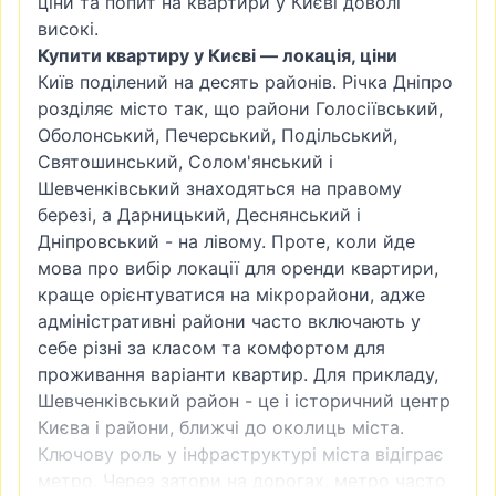
ціни та попит на квартири у Києві доволі
високі.
Купити квартиру у Києві — локація, ціни
Київ поділений на десять районів. Річка Дніпро
розділяє місто так, що райони
Голосіївський
,
Оболонський
,
Печерський
, Подільський,
Святошинський
,
Солом'янський
і
Шевченківський знаходяться на правому
березі, а
Дарницький
, Деснянський і
Дніпровський - на лівому. Проте, коли йде
мова про вибір локації для оренди квартири,
краще орієнтуватися на мікрорайони, адже
адміністративні райони часто включають у
себе різні за класом та комфортом для
проживання варіанти квартир. Для прикладу,
Шевченківський район - це і історичний центр
Києва і райони, ближчі до околиць міста.
Ключову роль у інфраструктурі міста відіграє
метро. Через затори на дорогах, метро часто