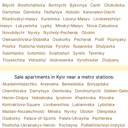
Bilychi
Borshchahivka
Bortnychi
Bykivnya
Centr
Chokolivka
Darnytsia
Demiivka
Feofaniya
Holosiiv
Karavaievi-Dachi
Kharkivskyi-masyv
Kurenivka
Lisovyi-Masyv
Livoberezhnyi-
masyv
Lukyanivka
Lypky
Minskyi-Masyv
Nova-Zabudova
Novobilychi
Nyvky
Nyzhniy-Pechersk
Obolon
Oleksandrivska-Slobidka
Osokorky
Pechersk
Podil
Poznyaky
Priorka
Pushcha-Vodytsia
Pyrohiv
Rusanivka
Shulyavka
Solomianka
Sotsmisto
Sviatoshyn
Syrets
Teremky
Troyeschina
Vidradnyi
Voskresenka
Vynohradar
Zhulyany
Sale apartments in Kyiv near a metro stations:
Akademmistechko
Arsenalna
Beresteiska
Boryspilska
Chernihivska
Darnytsya
Demiivska
Dorohozhychi
Golden-Gate
Heroiv-Dnipra
Holosiivska
Ipodrom
Kharkivska
Klovska
Kontraktova-Square
Livoberezhna
Lukianivska
Lybidska
Maidan-Nezalezhnosti
Minska
Nyvky
Obolon
Olimpiiska
Osokorky
Palace-of-Sports
Palats-Ukrayina
Pecherska
Ploshcha-Ukrainskyx-Heroiv
Pochayna
Politekhnichnyi-Instytut