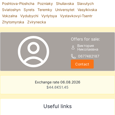
Poshtova-Ploshcha
Pozniaky
Shuliavska
Slavutych
Sviatoshyn
Syrets
Teremky
Universytet
Vasylkivska
Vokzalna
Vydubychi
Vyrlytsya
Vystavkovyi-Tsentr
Zhytomyrska
Zvirynecka
Offers for sale:
Виктория
Николаевна
0677482187
Contact
Exchange rate 06.08.2026
$
44.6
€
51.45
Useful links