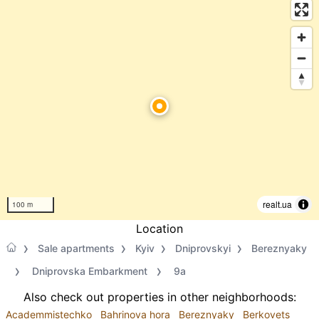
realt.ua
100 m
Location
Sale apartments
Kyiv
Dniprovskyi
Bereznyaky
Dniprovska Embarkment
9а
Also check out properties in other neighborhoods:
Academmistechko
Bahrinova hora
Bereznyaky
Berkovets