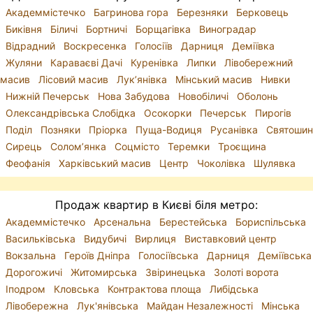
Академмістечко
Багринова гора
Березняки
Берковець
Биківня
Біличі
Бортничі
Борщагівка
Виноградар
Відрадний
Воскресенка
Голосіїв
Дарниця
Деміївка
Жуляни
Караваєві Дачі
Куренівка
Липки
Лівобережний
масив
Лісовий масив
Лук’янівка
Мінський масив
Нивки
Нижній Печерськ
Нова Забудова
Новобіличі
Оболонь
Олександрівська Слобідка
Осокорки
Печерськ
Пирогів
Поділ
Позняки
Пріорка
Пуща-Водиця
Русанівка
Святошин
Сирець
Солом’янка
Соцмісто
Теремки
Троєщина
Феофанія
Харківський масив
Центр
Чоколівка
Шулявка
Продаж квартир в Києві біля метро:
Академмістечко
Арсенальна
Берестейська
Бориспільська
Васильківська
Видубичі
Вирлиця
Виставковий центр
Вокзальна
Героїв Дніпра
Голосіївська
Дарниця
Деміївська
Дорогожичі
Житомирська
Звіринецька
Золоті ворота
Іподром
Кловська
Контрактова площа
Либідська
Лівобережна
Лук'янівська
Майдан Незалежності
Мінська