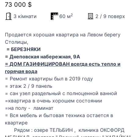
73 000 $
2
3 кімнати
60 м
2 / 9 поверх
Продается хорошая квартира на Левом берегу
Столицы,
= БЕРЕЗНЯКИ
= Днеповская набережная, 9А
= ДОМ ГАЗИФИЦИРОВАН всегда есть тепло и
горячая вода
= Ремонт квартиры был в 2019 году
= этаж 2 / 9 панель
= сан узел раздельный с полноценной ванной
=квартира в очень хорошем состоянии
=на полу - ламинат
= Вся мебель и бытовая техника остается в
квартире
Рядом : озере ТЕЛЬБИН , клиника ОКСФОРД