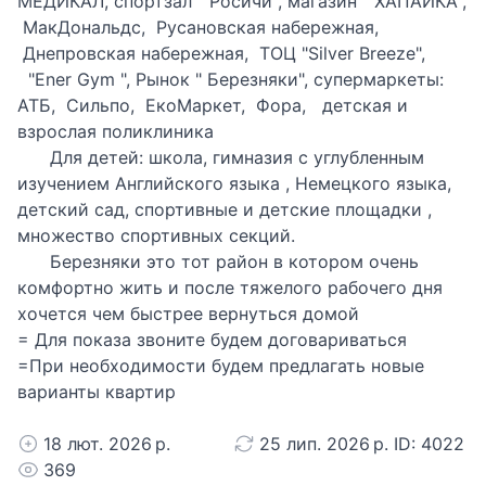
МЕДИКАЛ, спортзал " Росичи", магазин " ХАПАЙКА",
МакДональдс, Русановская набережная,
Днепровская набережная, ТОЦ "Silver Breeze",
"Ener Gym ", Рынок " Березняки", супермаркеты:
АТБ, Сильпо, ЕкоМаркет, Фора, детская и
взрослая поликлиника
Для детей: школа, гимназия с углубленным
изучением Английского языка , Немецкого языка,
детский сад, спортивные и детские площадки ,
множество спортивных секций.
Березняки это тот район в котором очень
комфортно жить и после тяжелого рабочего дня
хочется чем быстрее вернуться домой
= Для показа звоните будем договариваться
=При необходимости будем предлагать новые
варианты квартир
18 лют. 2026 р.
25 лип. 2026 р. ID: 4022
369