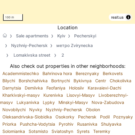
realt.ua
100 m
Location
Sale apartments
Kyiv
Pecherskyi
Nyzhniy-Pechersk
метро Zvirynecka
Lomakivska street
2
Also check out properties in other neighborhoods:
Academmistechko
Bahrinova hora
Bereznyaky
Berkovets
Bilychi
Borshchahivka
Bortnychi
Bykivnya
Centr
Chokolivka
Darnytsia
Demiivka
Feofaniya
Holosiiv
Karavaievi-Dachi
Kharkivskyi-masyv
Kurenivka
Lisovyi-Masyv
Livoberezhnyi-
masyv
Lukyanivka
Lypky
Minskyi-Masyv
Nova-Zabudova
Novobilychi
Nyvky
Nyzhniy-Pechersk
Obolon
Oleksandrivska-Slobidka
Osokorky
Pechersk
Podil
Poznyaky
Priorka
Pushcha-Vodytsia
Pyrohiv
Rusanivka
Shulyavka
Solomianka
Sotsmisto
Sviatoshyn
Syrets
Teremky