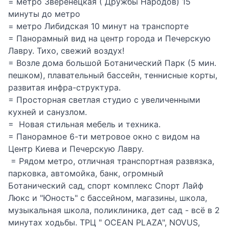
= метро Зверенецкая ( Дружбы Народов) 15
минуты до метро
= метро Либидская 10 минут на транспорте
= Панорамный вид на центр города и Печерскую
Лавру. Тихо, свежий воздух!
= Возле дома большой Ботанический Парк (5 мин.
пешком), плавательный бассейн, теннисные корты,
развитая инфра-структура.
= Просторная светлая студио с увеличенными
кухней и санузлом.
= Новая стильная мебель и техника.
= Панорамное 6-ти метровое окно с видом на
Центр Киева и Печерскую Лавру.
= Рядом метро, отличная транспортная развязка,
парковка, автомойка, банк, огромный
Ботанический сад, спорт комплекс Спорт Лайф
Люкс и "Юность" с бассейном, магазины, школа,
музыкальная школа, поликлиника, дет сад - всё в 2
минутах ходьбы. ТРЦ " OCEAN PLAZA", NOVUS,