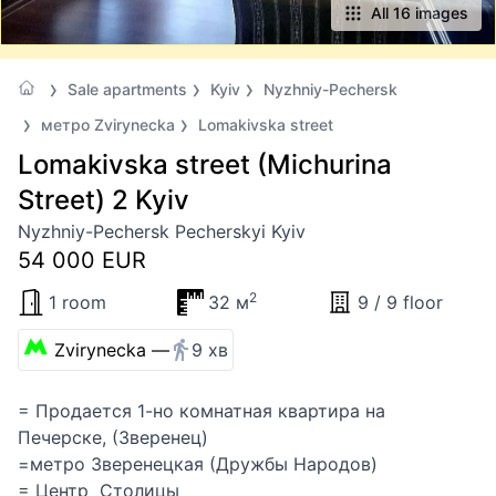
All 16 images
Sale apartments
Kyiv
Nyzhniy-Pechersk
метро Zvirynecka
Lomakivska street
Lomakivska street (Michurina
Street) 2 Kyiv
Nyzhniy-Pechersk Pecherskyi Kyiv
54 000 EUR
2
1 room
32 м
9 / 9 floor
Zvirynecka —
9 хв
= Продается 1-но комнатная квартира на
Печерске, (Зверенец)
=метро Зверенецкая (Дружбы Народов)
= Центр Столицы