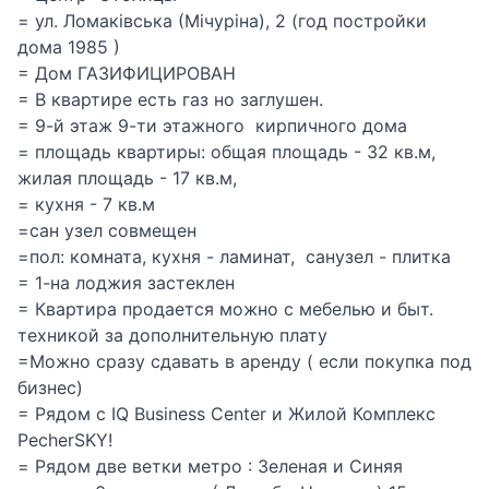
= ул. Ломаківська (Мічуріна), 2 (год постройки
дома 1985 )
= Дом ГАЗИФИЦИРОВАН
= В квартире есть газ но заглушен.
= 9-й этаж 9-ти этажного кирпичного дома
= площадь квартиры: общая площадь - 32 кв.м,
жилая площадь - 17 кв.м,
= кухня - 7 кв.м
=сан узел совмещен
=пол: комната, кухня - ламинат, санузел - плитка
= 1-на лоджия застеклен
= Квартира продается можно с мебелью и быт.
техникой за дополнительную плату
=Можно сразу сдавать в аренду ( если покупка под
бизнес)
= Рядом с IQ Business Center и Жилой Комплекс
PecherSKY!
= Рядом две ветки метро : Зеленая и Синяя