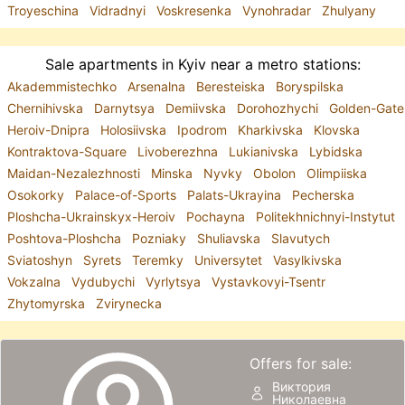
Troyeschina
Vidradnyi
Voskresenka
Vynohradar
Zhulyany
Sale apartments in Kyiv near a metro stations:
Akademmistechko
Arsenalna
Beresteiska
Boryspilska
Chernihivska
Darnytsya
Demiivska
Dorohozhychi
Golden-Gate
Heroiv-Dnipra
Holosiivska
Ipodrom
Kharkivska
Klovska
Kontraktova-Square
Livoberezhna
Lukianivska
Lybidska
Maidan-Nezalezhnosti
Minska
Nyvky
Obolon
Olimpiiska
Osokorky
Palace-of-Sports
Palats-Ukrayina
Pecherska
Ploshcha-Ukrainskyx-Heroiv
Pochayna
Politekhnichnyi-Instytut
Poshtova-Ploshcha
Pozniaky
Shuliavska
Slavutych
Sviatoshyn
Syrets
Teremky
Universytet
Vasylkivska
Vokzalna
Vydubychi
Vyrlytsya
Vystavkovyi-Tsentr
Zhytomyrska
Zvirynecka
Offers for sale:
Виктория
Николаевна