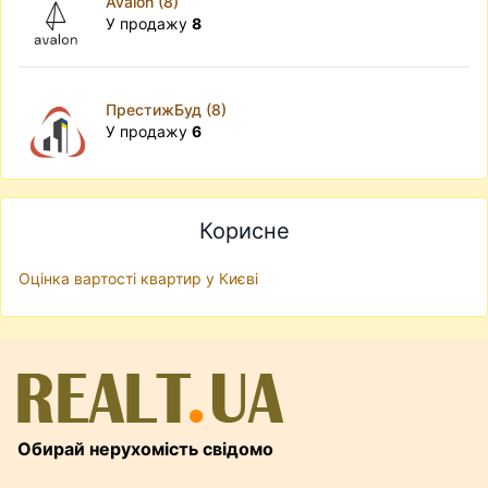
Avalon (8)
У продажу
8
ПрестижБуд (8)
У продажу
6
Корисне
Оцінка вартості квартир у Києві
Обирай нерухомість свідомо