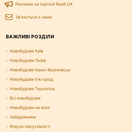
Реклама на порталі Realt.UA
Зв'яжіться з нами
ВАЖЛИВІ РОЗДІЛИ
Новобудови Київ
Новобудови Львів
Новобудови Івано-Франківськ
Новобудови Ужгород
Новобудови Тернопіль
Всі новобудови
Новобудови на мапі
Забудовники
Форум нерухомості