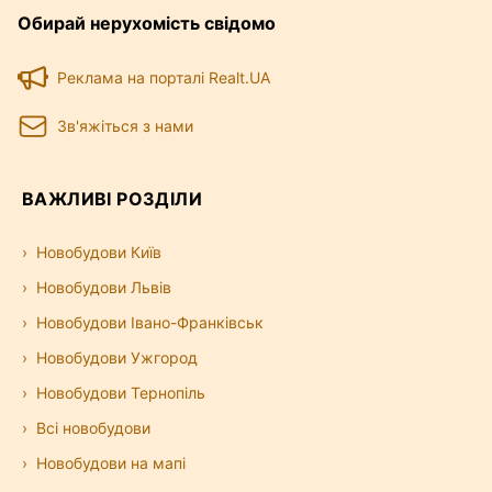
Обирай нерухомість свідомо
Реклама на порталі Realt.UA
Зв'яжіться з нами
ВАЖЛИВІ РОЗДІЛИ
Новобудови Київ
Новобудови Львів
Новобудови Івано-Франківськ
Новобудови Ужгород
Новобудови Тернопіль
Всі новобудови
Новобудови на мапі