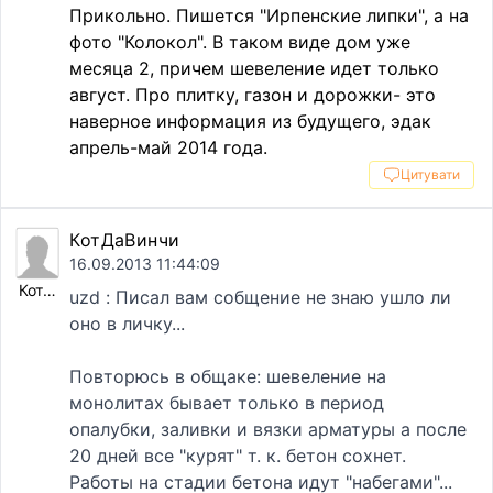
Прикольно. Пишется "Ирпенские липки", а на
фото "Колокол". В таком виде дом уже
месяца 2, причем шевеление идет только
август. Про плитку, газон и дорожки- это
наверное информация из будущего, эдак
апрель-май 2014 года.
Цитувати
КотДаВинчи
16.09.2013 11:44:09
КотДаВинчи
uzd : Писал вам собщение не знаю ушло ли
оно в личку...
Повторюсь в общаке: шевеление на
монолитах бывает только в период
опалубки, заливки и вязки арматуры а после
20 дней все "курят" т. к. бетон сохнет.
Работы на стадии бетона идут "набегами"...