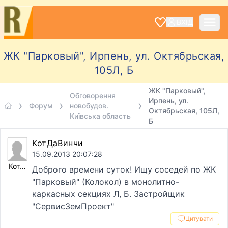
ВХІД
ЖК "Парковый", Ирпень, ул. Октябрьская,
105Л, Б
ЖК "Парковый",
Обговорення
Ирпень, ул.
Форум
новобудов.
Октябрьская, 105Л,
Київська область
Б
КотДаВинчи
15.09.2013 20:07:28
КотДаВинчи
Доброго времени суток! Ищу соседей по ЖК
"Парковый" (Колокол) в монолитно-
каркасных секциях Л, Б. Застройщик
"СервисЗемПроект"
Цитувати