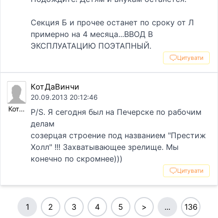
Секция Б и прочее останет по сроку от Л
примерно на 4 месяца...ВВОД В
ЭКСПЛУАТАЦИЮ ПОЭТАПНЫЙ.
Цитувати
КотДаВинчи
20.09.2013 20:12:46
КотДаВинчи
P/S. Я сегодня был на Печерске по рабочим
делам
созерцая строение под названием "Престиж
Холл" !!! Захватывающее зрелище. Мы
конечно по скромнее)))
Цитувати
1
2
3
4
5
>
...
136