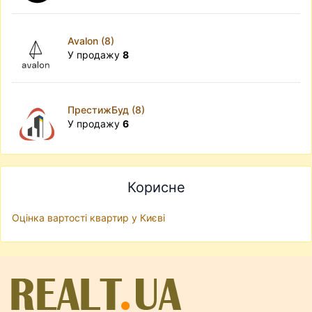
Avalon (8)
У продажу
8
ПрестижБуд (8)
У продажу
6
Корисне
Оцінка вартості квартир у Києві