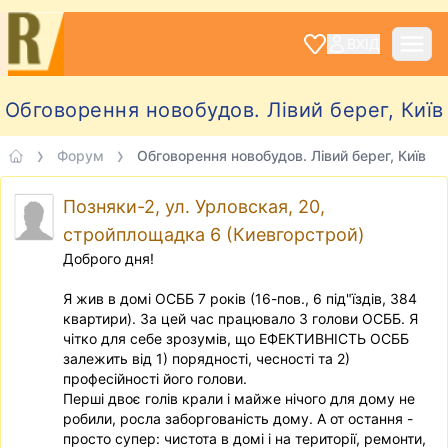
ВХІД
Обговорення новобудов. Лівий берег, Київ
Форум
Обговорення новобудов. Лівий берег, Київ
Позняки-2, ул. Урловская, 20,
стройплощадка 6 (Киевгорстрой)
Доброго дня!
Я жив в домi ОСББ 7 рокiв (16-пов., 6 пiд"їздiв, 384
квартири). За цей час працювало 3 голови ОСББ. Я
чiтко для себе зрозумiв, що ЕФЕКТИВНIСТЬ ОСББ
залежить вiд 1) порядностi, чесностi та 2)
професiйностi його голови.
Першi двоє голiв крали i майже нiчого для дому не
робили, росла заборгованiсть дому. А от остання -
просто супер: чистота в домi i на територiї, ремонти,