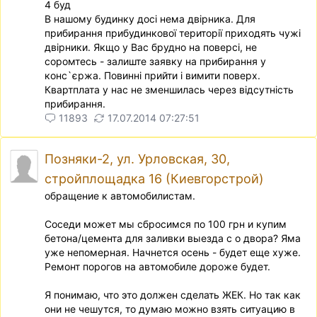
4 буд
В нашому будинку досi нема двiрника. Для
прибирання прибудинкової територiї приходять чужi
двiрники. Якщо у Вас брудно на поверсi, не
соромтесь - залиште заявку на прибирання у
конс`єржа. Повиннi прийти i вимити поверх.
Квартплата у нас не зменшилась через вiдсутнiсть
прибирання.
11893
17.07.2014 07:27:51
Позняки-2, ул. Урловская, 30,
стройплощадка 16 (Киевгорстрой)
обращение к автомобилистам.
Соседи может мы сбросимся по 100 грн и купим
бетона/цемента для заливки выезда с о двора? Яма
уже непомерная. Начнется осень - будет еще хуже.
Ремонт порогов на автомобиле дороже будет.
Я понимаю, что это должен сделать ЖЕК. Но так как
они не чешутся, то думаю можно взять ситуацию в