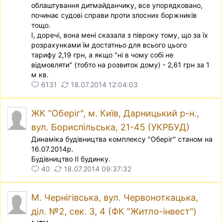
облаштування дитмайданчику, все упорядковано,
починає судовi справи проти злосних боржникiв
тощо.
I, доречi, вона менi сказала з пiвроку тому, що за їх
розрахунками їм достатньо для всього цього
тарифу 2,19 грн, а якщо "нi в чому собi не
вiдмовляти" (тобто на розвиток дому) - 2,61 грн за 1
м кв.
6131
18.07.2014 12:04:03
ЖК "Оберіг", м. Київ, Дарницький р-н.,
вул. Бориспільська, 21-45 (УКРБУД)
Динамiка будiвництва комплексу "Оберiг" станом на
16.07.2014р.
Будiвництво II будинку.
40
18.07.2014 09:37:32
М. Чернігівська, вул. Червоноткацька,
діл. №2, сек. 3, 4 (ФК "Житло-інвест")