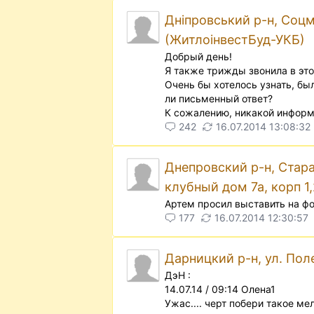
Днiпровський р-н, Соцм
(ЖитлоінвестБуд-УКБ)
Добрый день!
Я также трижды звонила в эт
Очень бы хотелось узнать, был
ли письменный ответ?
К сожалению, никакой информ
242
16.07.2014 13:08:32
Днепровский р-н, Стара
клубный дом 7а, корп 1,
Артем просил выставить на ф
177
16.07.2014 12:30:57
Дарницкий р-н, ул. Пол
ДэН :
14.07.14 / 09:14 Олена1
Ужас.... черт побери такое мел