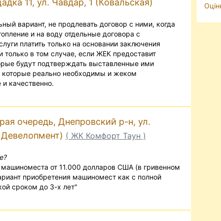
дка 11, ул. Чавдар, 1 (Ковальская)
Оцін
ьный вариант, не продлевать договор с ними, когда
топление и на воду отдельные договора с
слуги платить только на основании заключения
и только в том случае, если ЖЕК предоставит
орые будут подтверждать выставленные ими
и, которые реально необходимы и жеком
 и качественно.
7
рая очередь, Днепровский р-н, ул.
Н Девелопмент)
( ЖК Комфорт Таун )
е?
 машиноместа от 11.000 долларов США (в гривенном
ариант приобретения машиномест как с полной
кой сроком до 3-х лет"