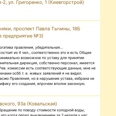
2, ул. Григоренко, 1 (Киевгорстрой)
няки, проспект Павла Тычины, 18Б
е предприятие №3)
огатива правления, убедительная...
остоит из 4 чел., соответственно это и есть Общее
минимально возможное по уставу для принятие
нительная дирекция, собственно персонал, имеется
 Рев. комиссии есть соответствующие данные, мне не
енами осбб т. е. живых заявлений я не видел.
асию Правления, но в нарушение устава, избрана не
цифику его создания, впрочем вполне законную.
вского, 93а (Ковальская)
обращение по поводу стоимости холодной воды,
у что когда перед выключением за 2 недели у нас