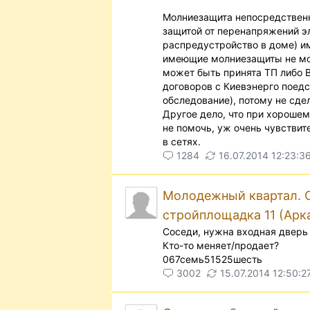
Молниезащита непосредственн
защитой от перенапряжений эл
распредустройство в доме) им
имеющие молниезащиты не мож
может быть принята ТП либо В
договоров с Киевэнерго поедс
обследование), потому не сдел
Другое дело, что при хорошем
не помочь, уж очень чувствит
в сетях.
1284
16.07.2014 12:23:3
Молодежный квартал. Ос
стройплощадка 11 (Арк
Соседи, нужна входная дверь 
Кто-то меняет/продает?
067семь51525шесть
3002
15.07.2014 12:50:2