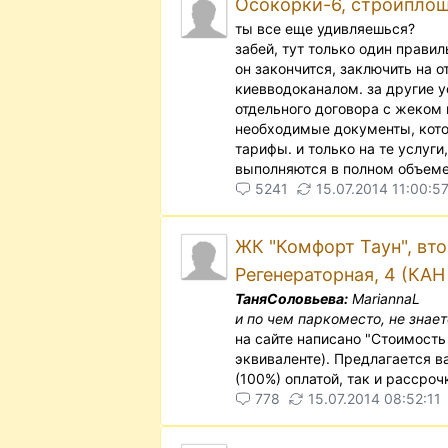
Осокорки-6, стройплоща
ты все еще удивляешься?
забей, тут только один правил
он закончится, заключить на о
киевводоканалом. за другие у
отдельного договора с жеком 
необходимые документы, кот
тарифы. и только на те услуг
выполняются в полном объеме
5241
15.07.2014 11:00:5
ЖК "Комфорт Таун", вто
Регенераторная, 4 (КА
ТаняСоловьева:
MariannaL
и по чем паркоместо, не знает
на сайте написано "Стоимость
эквиваленте). Предлагается в
(100%) оплатой, так и рассроч
778
15.07.2014 08:52:11