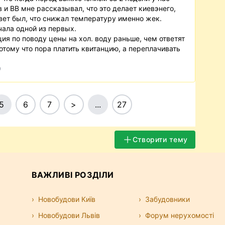
 и ВВ мне рассказывал, что это делает киевэнего,
твет был, что снижал температуру именно жек.
чала одной из первых.
ия по поводу цены на хол. воду раньше, чем ответят
отому что пора платить квитанцию, а переплачивать
9
5
6
7
>
...
27
Створити тему
ВАЖЛИВІ РОЗДІЛИ
Новобудови Київ
Забудовники
Новобудови Львів
Форум нерухомості