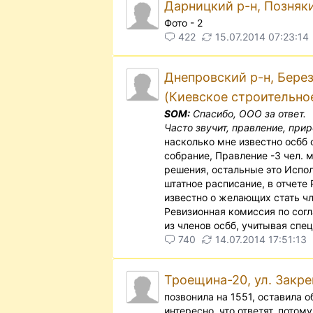
Дарницкий р-н, Позняки-
Фото - 2
422
15.07.2014 07:23:14
Днепровский р-н, Берез
(Киевское строительно
SOM:
Спасибо, ООО за ответ.
Часто звучит, правление, прир
насколько мне известно осбб с
собрание, Правление -3 чел. 
решения, остальные это Испол
штатное расписание, в отчете
известно о желающих стать чл
Ревизионная комиссия по согл
из членов осбб, учитывая спе
740
14.07.2014 17:51:13
Троещина-20, ул. Закре
позвонила на 1551, оставила 
интересно, что ответят. потом