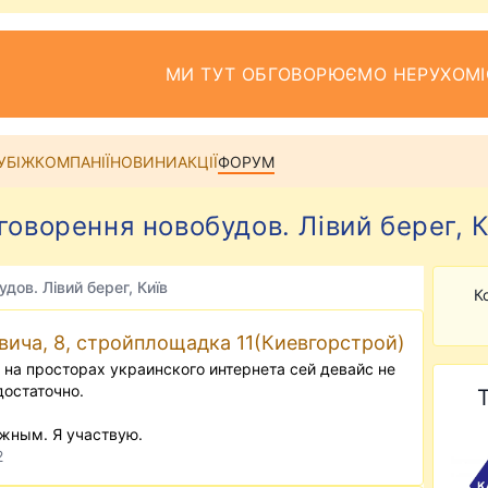
МИ ТУТ ОБГОВОРЮЄМО НЕРУХОМІ
УБІЖ
КОМПАНІЇ
НОВИНИ
АКЦІЇ
ФОРУМ
говорення новобудов. Лівий берег, К
дов. Лівий берег, Київ
К
вича, 8, стройплощадка 11(Киевгорстрой)
. на просторах украинского интернета сей девайс не
достаточно.
жным. Я участвую.
2