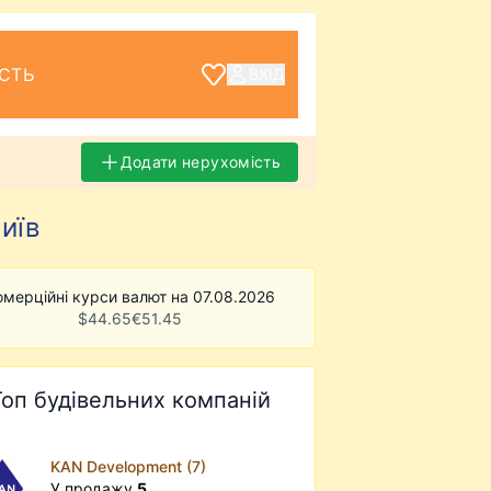
СТЬ
ВХІД
Додати нерухомість
иїв
омерційні курси валют на 07.08.2026
$
44.65
€
51.45
Топ будівельних компаній
KAN Development (7)
У продажу
5