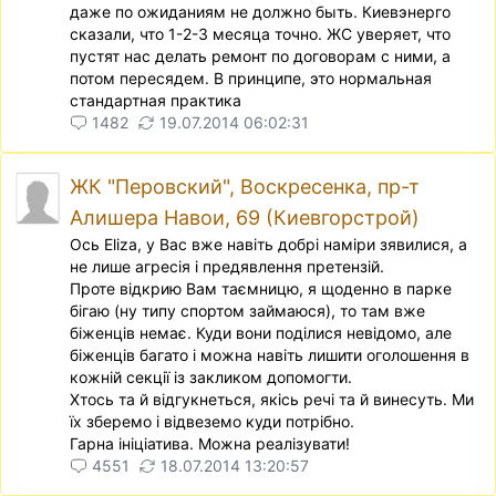
даже по ожиданиям не должно быть. Киевэнерго
сказали, что 1-2-3 месяца точно. ЖС уверяет, что
пустят нас делать ремонт по договорам с ними, а
потом пересядем. В принципе, это нормальная
стандартная практика
1482
19.07.2014 06:02:31
ЖК "Перовский", Воскресенка, пр-т
Алишера Навои, 69 (Киевгорстрой)
Ось Eliza, у Вас вже навiть добрi намiри зявилися, а
не лише агресiя i предявлення претензiй.
Проте вiдкрию Вам таємницю, я щоденно в парке
бiгаю (ну типу спортом займаюся), то там вже
бiженцiв немає. Куди вони подiлися невiдомо, але
бiженцiв багато i можна навiть лишити оголошення в
кожнiй секцiї iз закликом допомогти.
Хтось та й вiдгукнеться, якiсь речi та й винесуть. Ми
їх зберемо i вiдвеземо куди потрiбно.
Гарна iнiцiатива. Можна реалiзувати!
4551
18.07.2014 13:20:57