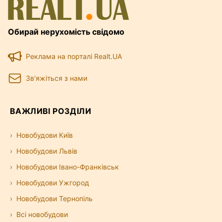
Обирай нерухомість свідомо
Реклама на порталі Realt.UA
Зв'яжіться з нами
ВАЖЛИВІ РОЗДІЛИ
Новобудови Київ
Новобудови Львів
Новобудови Івано-Франківськ
Новобудови Ужгород
Новобудови Тернопіль
Всі новобудови