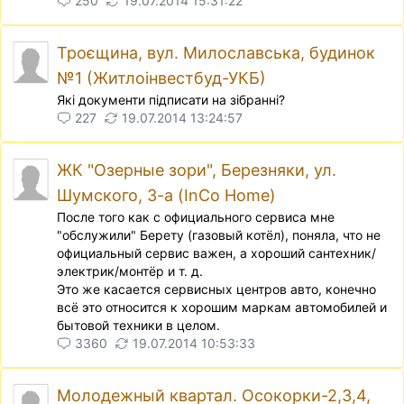
250
19.07.2014 15:31:22
Троєщина, вул. Милославська, будинок
№1 (Житлоінвестбуд-УКБ)
Якi документи пiдписати на зiбраннi?
227
19.07.2014 13:24:57
ЖК "Озерные зори", Березняки, ул.
Шумского, 3-а (InCo Home)
После того как с официального сервиса мне
"обслужили" Берету (газовый котёл), поняла, что не
официальный сервис важен, а хороший сантехник/
электрик/монтёр и т. д.
Это же касается сервисных центров авто, конечно
всё это относится к хорошим маркам автомобилей и
бытовой техники в целом.
3360
19.07.2014 10:53:33
Молодежный квартал. Осокорки-2,3,4,