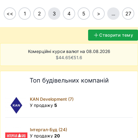
<<
1
2
3
4
5
>
...
27
Створити тему
Комерційні курси валют на 08.08.2026
$
44.65
€
51.6
Топ будівельних компаній
KAN Development (7)
У продажу
5
Інтергал-Буд (24)
У продажу
20