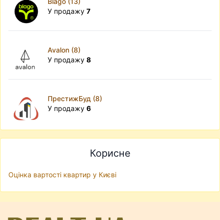
Blago (13)
У продажу
7
Avalon (8)
У продажу
8
ПрестижБуд (8)
У продажу
6
Корисне
Оцінка вартості квартир у Києві