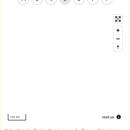
realt.ua
100 km