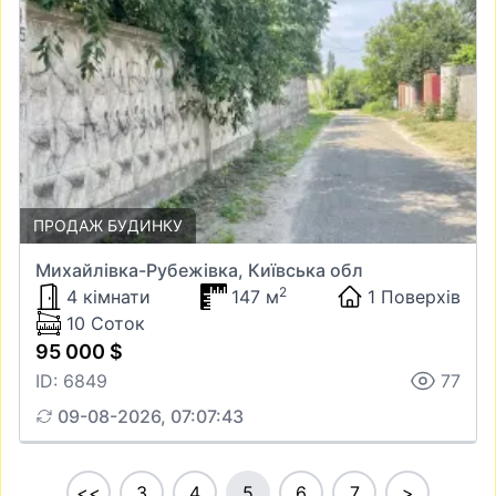
ПРОДАЖ БУДИНКУ
Михайлівка-Рубежівка, Київська обл
2
4 кімнати
147 м
1 Поверхів
10 Соток
95 000 $
ID: 6849
77
09-08-2026, 07:07:43
<<
3
4
5
6
7
>