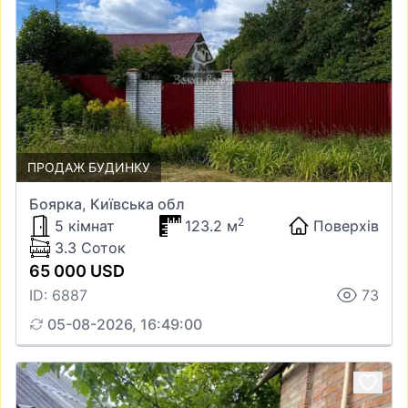
ПРОДАЖ БУДИНКУ
Боярка, Київська обл
2
5 кімнат
123.2 м
Поверхів
3.3 Соток
65 000 USD
ID: 6887
73
05-08-2026, 16:49:00