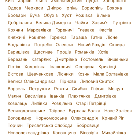
Київ
Харків
Львів
Хмельницький
Луцьк
Запоріжжя
Одеса
Черкаси
Дніпро
Ірпінь
Бориспіль
Боярка
Бровари
Буча
Обухів
Хуст
Рожівка
Вільне
Добрівляни
Велика Димерка
Чайки
Зазим’я
Путрівка
Крячки
Мархалівка
Гореничі
Глеваха
Фастів
Княжичі
Рокитне
Горенка
Тараща
Гатне
Лісне
Богданівка
Погреби
Олевськ
Новий Розділ
Сквира
Баришівка
Щасливе
Проців
Романків
Хотів
Березань
Кагарлик
Дмитрівка
Гостомель
Вишеньки
Лютіж
Ходосівка
Іванковичі
Осещина
Крихівці
Вістова
Шевченкове
Лісники
Козин
Мала Солтанівка
Велика Олександрівка
Пірнове
Липовий Скиток
Ворзель
Петрушки
Рожни
Скибин
Гнідин
Мощун
Малин
Василівка
Іванків
Плахтянка
Дмитрівка
Козелець
Липівка
Роздільна
Старі Петрівці
Великодолинське
Таїрове
Бурлача Балка
Нове Залісся
Володимир
Чорноморське
Олександрія
Кривий Ріг
Торчин
Трисвятська Слобода
Бобровиця
Новоолександрівка
Колонщина
Білозір’я
Михайлівка-