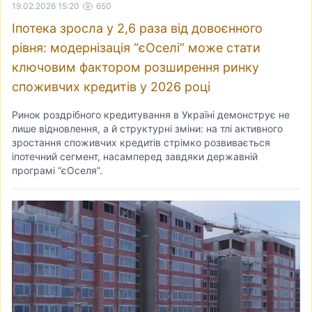
19.02.2026 15:20
650
Іпотека зросла у 2,6 раза від довоєнного
рівня: модернізація “єОселі” може стати
ключовим фактором розширення ринку
споживчих кредитів у 2026 році
Ринок роздрібного кредитування в Україні демонструє не
лише відновлення, а й структурні зміни: на тлі активного
зростання споживчих кредитів стрімко розвивається
іпотечний сегмент, насамперед завдяки державній
програмі “єОселя”.