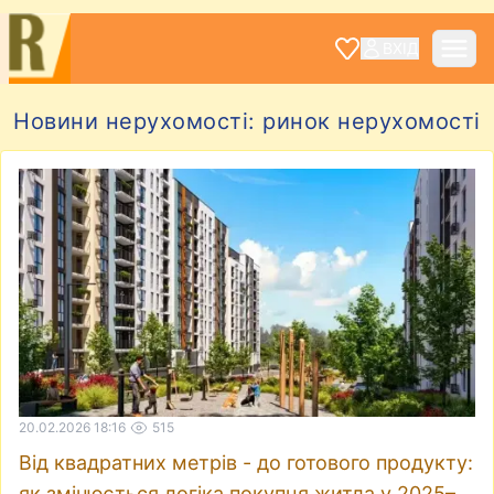
ВХІД
Новини нерухомості: ринок нерухомості
20.02.2026 18:16
515
Від квадратних метрів - до готового продукту:
як змінюється логіка покупця житла у 2025–