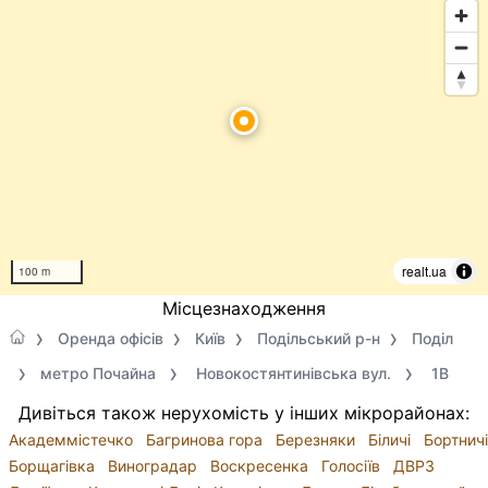
realt.ua
100 m
Місцезнаходження
Оренда офісів
Київ
Подільський р-н
Поділ
метро Почайна
Новокостянтинівська вул.
1В
Дивіться також нерухомість у інших мікрорайонах:
Академмістечко
Багринова гора
Березняки
Біличі
Бортничі
Борщагівка
Виноградар
Воскресенка
Голосіїв
ДВРЗ