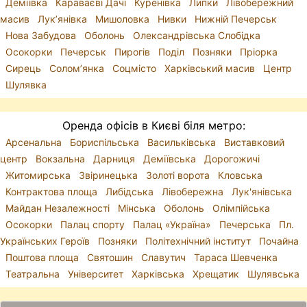
Деміївка
Караваєві Дачі
Куренівка
Липки
Лівобережний
масив
Лук’янівка
Мишоловка
Нивки
Нижній Печерськ
Нова Забудова
Оболонь
Олександрівська Слобідка
Осокорки
Печерськ
Пирогів
Поділ
Позняки
Пріорка
Сирець
Солом’янка
Соцмісто
Харківський масив
Центр
Шулявка
Оренда офісів в Києві біля метро:
Арсенальна
Бориспільська
Васильківська
Виставковий
центр
Вокзальна
Дарниця
Деміївська
Дорогожичі
Житомирська
Звіринецька
Золоті ворота
Кловська
Контрактова площа
Либідська
Лівобережна
Лук'янівська
Майдан Незалежності
Мінська
Оболонь
Олімпійська
Осокорки
Палац спорту
Палац «Україна»
Печерська
Пл.
Українських Героїв
Позняки
Політехнічний інститут
Почайна
Поштова площа
Святошин
Славутич
Тараса Шевченка
Театральна
Університет
Харківська
Хрещатик
Шулявська