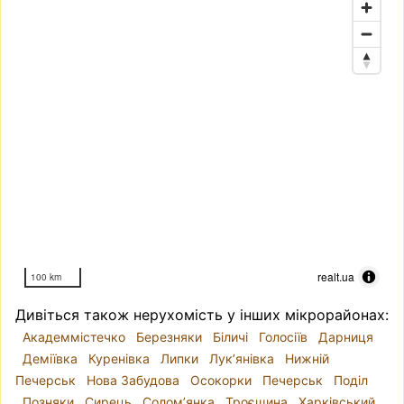
realt.ua
100 km
Дивіться також нерухомість у інших мікрорайонах:
Академмістечко
Березняки
Біличі
Голосіїв
Дарниця
Деміївка
Куренівка
Липки
Лук’янівка
Нижній
Печерськ
Нова Забудова
Осокорки
Печерськ
Поділ
Позняки
Сирець
Солом’янка
Троєщина
Харківський