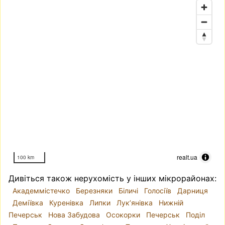
realt.ua
100 km
Дивіться також нерухомість у інших мікрорайонах:
Академмістечко
Березняки
Біличі
Голосіїв
Дарниця
Деміївка
Куренівка
Липки
Лук’янівка
Нижній
Печерськ
Нова Забудова
Осокорки
Печерськ
Поділ