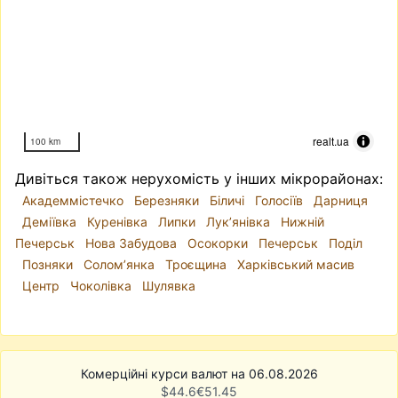
realt.ua
100 km
Дивіться також нерухомість у інших мікрорайонах:
Академмістечко
Березняки
Біличі
Голосіїв
Дарниця
Деміївка
Куренівка
Липки
Лук’янівка
Нижній
Печерськ
Нова Забудова
Осокорки
Печерськ
Поділ
Позняки
Солом’янка
Троєщина
Харківський масив
Центр
Чоколівка
Шулявка
Комерційні курси валют на 06.08.2026
$
44.6
€
51.45