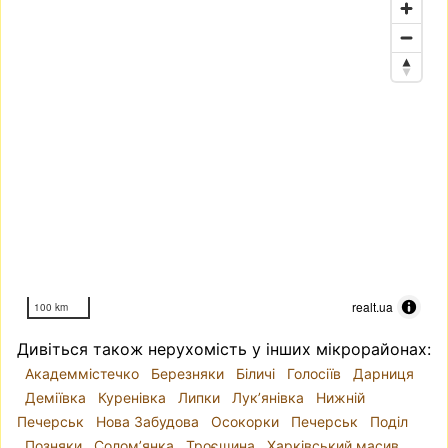
realt.ua
100 km
Дивіться також нерухомість у інших мікрорайонах:
Академмістечко
Березняки
Біличі
Голосіїв
Дарниця
Деміївка
Куренівка
Липки
Лук’янівка
Нижній
Печерськ
Нова Забудова
Осокорки
Печерськ
Поділ
Позняки
Солом’янка
Троєщина
Харківський масив