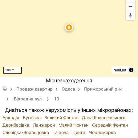
realt.ua
100 m
Місцезнаходження
Продаж квартир
Одеса
Приморський р-н
Відрадна вул.
13
Дивіться також нерухомість у інших мікрорайонах:
Аркадія
Бугаївка
Великий Фонтан
Дача Ковалевського
Дерибасівка
Ланжерон
Малий Фонтан
Середній Фонтан
Слобідка-Воронцовка
Таїрова
Центр
Чорноморка