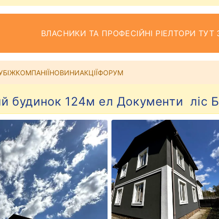
ВЛАСНИКИ ТА ПРОФЕСІЙНІ РІЕЛТОРИ ТУТ 
УБІЖ
КОМПАНІЇ
НОВИНИ
АКЦІЇ
ФОРУМ
й будинок 124м ел Документи ліс Б