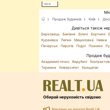
100 m
Мі
Продаж будинків
Київ
Дес
Дивіться також нер
Берковець
Биківня
Біличі
Бортничі
Куренівка
Липки
Мишоловка
Нивки
Печерськ
Пирогів
Поділ
Позняки
Ру
Продаж буди
Академмістечко
Видубичі
Контракто
Теремки
Університет
Хрещатик
Обирай нерухомість свідомо
Реклама на порталі Realt.UA