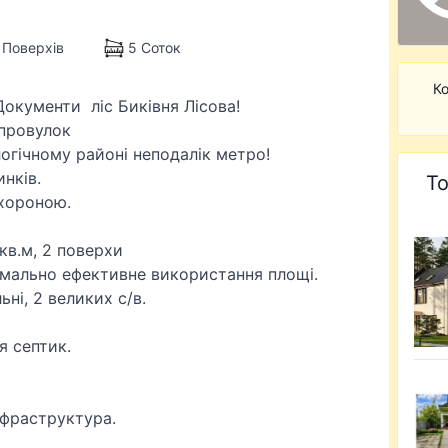
 Поверхів
5 Соток
Ко
Документи ліс Биківня Лісова!
 провулок
огічному районі неподалік метро!
нків.
То
охороною.
 кв.м, 2 поверхи
имально ефективне використання площі.
ьні, 2 великих с/в.
я септик.
інфраструктура.