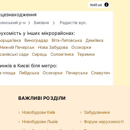
realt.ua
сцезнаходження
нянський р-н
Биківня
Радистів вул.
ухомість у інших мікрорайонах:
Борщагівка
Виноградар
Віта-Литовська
Деміївка
Нижній Печерськ
Нова Забудова
Осокорки
санівські сади
Сирець
Солом’янка
Теремки
нків в Києві біля метро:
ва площа
Либідська
Осокорки
Печерська
Славутич
ВАЖЛИВІ РОЗДІЛИ
Новобудови Київ
Забудовники
Новобудови Львів
Форум нерухомості