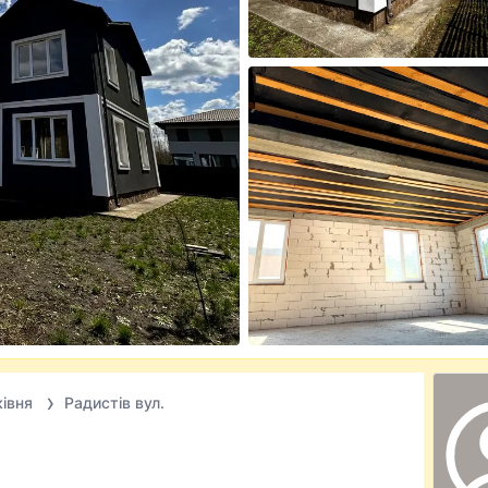
ківня
Радистів вул.