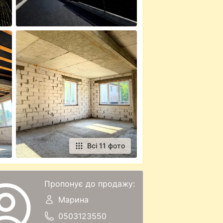
Всі 11 фото
Пропонує до продажу:
Марина
0503123550