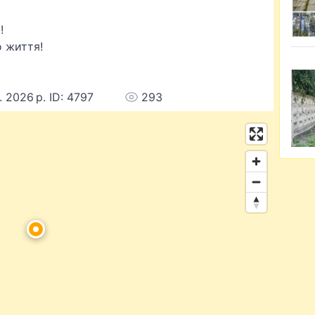
!
 життя!
. 2026 р. ID: 4797
293