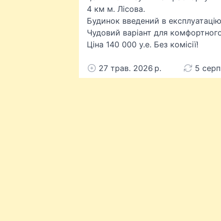
4 км м. Лісова.
Будинок введений в експлуатацію
Чудовий варіант для комфортного
Ціна 140 000 у.е. Без комісії!
27 трав. 2026 р.
5 серп