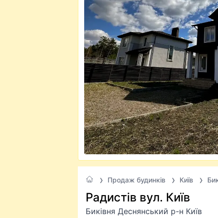
Продаж будинків
Київ
Би
Радистів вул. Київ
Биківня Деснянський р-н Київ