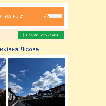
З 1999 РОКУ
ВХІД
Додати нерухомість
иківня Лісова!