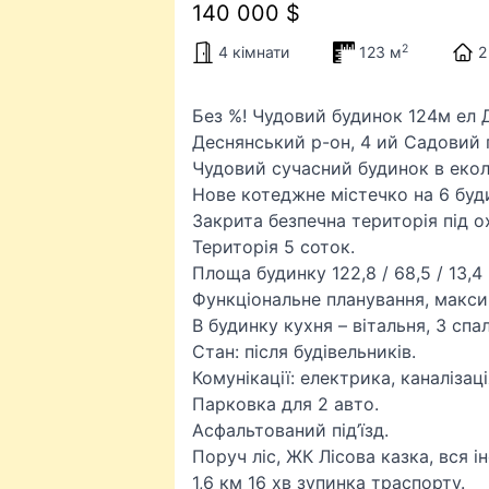
140 000 $
2
4 кімнати
123 м
2
Без %! Чудовий будинок 124м ел 
Деснянський р-он, 4 ий Садовий
Чудовий сучасний будинок в екол
Нове котеджне містечко на 6 буди
Закрита безпечна територія під 
Територія 5 соток.
Площа будинку 122,8 / 68,5 / 13,4
Функціональне планування, макс
В будинку кухня – вітальня, 3 спал
Стан: після будівельників.
Комунікації: електрика, каналізаці
Парковка для 2 авто.
Асфальтований під’їзд.
Поруч ліс, ЖК Лісова казка, вся 
1,6 км 16 хв зупинка траспорту.