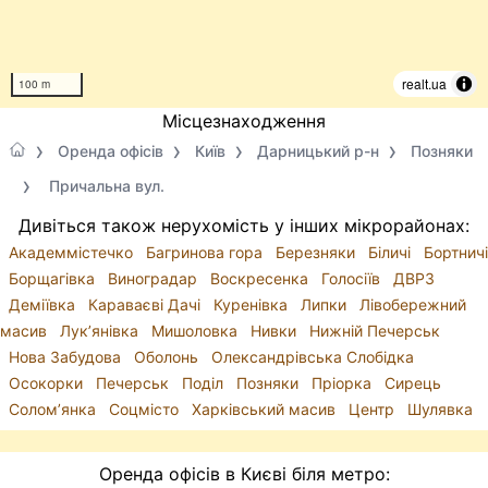
realt.ua
100 m
Місцезнаходження
Оренда офісів
Київ
Дарницький р-н
Позняки
Причальна вул.
Дивіться також нерухомість у інших мікрорайонах:
Академмістечко
Багринова гора
Березняки
Біличі
Бортничі
Борщагівка
Виноградар
Воскресенка
Голосіїв
ДВРЗ
Деміївка
Караваєві Дачі
Куренівка
Липки
Лівобережний
масив
Лук’янівка
Мишоловка
Нивки
Нижній Печерськ
Нова Забудова
Оболонь
Олександрівська Слобідка
Осокорки
Печерськ
Поділ
Позняки
Пріорка
Сирець
Солом’янка
Соцмісто
Харківський масив
Центр
Шулявка
Оренда офісів в Києві біля метро: