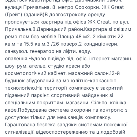
вулиця Причальна. 8. метро Осокорки. ЖК Great
(Грейт) (зданий)В довгострокову оренду
пропонується квартира під офісв ЖК Great. по вул.
Причальна.8.Дарницький район.Квартира зі свіжим
ремонтом без меблів.Площа 48 м2. 2 кімнати 22
кв.м та 15.5 кв.м.3 /26 поверх.2 кондиціонери.
санвузол. генератор на ліфти. воду.
опалення.Чудово підійде під: офіс. інтернет магазин.
шоу-рум. ателье. студію краси або
косметологічний кабінет. масажний салон.12-й
будинок збудований за монолітно-каркасною
технологією.На території комплексу є закритий
підземний паркінг. спортивний майданчик зі
спеціальним покриттям. магазини. Сільпо. клініка.
кафе.Побудована система охорони та контролю з
доступом тільки для мешканців комплексу.
Гарантована безпека завдяки системам пожежної
сигналізації. відеоспостереженню та цілодобовій