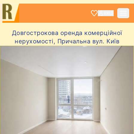
ВХІД
Довгострокова оренда комерційної
нерухомості, Причальна вул. Київ