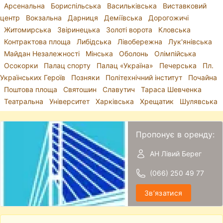
Арсенальна
Бориспільська
Васильківська
Виставковий
центр
Вокзальна
Дарниця
Деміївська
Дорогожичі
Житомирська
Звіринецька
Золоті ворота
Кловська
Контрактова площа
Либідська
Лівобережна
Лук'янівська
Майдан Незалежності
Мінська
Оболонь
Олімпійська
Осокорки
Палац спорту
Палац «Україна»
Печерська
Пл.
Українських Героїв
Позняки
Політехнічний інститут
Почайна
Поштова площа
Святошин
Славутич
Тараса Шевченка
Театральна
Університет
Харківська
Хрещатик
Шулявська
Пропонує в оренду:
АН Лівий Берег
(066) 250 49 77
Звʼязатися