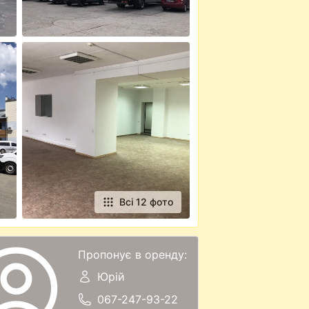
Всі 12 фото
Пропонує в оренду:
Юрій
067-247-93-22