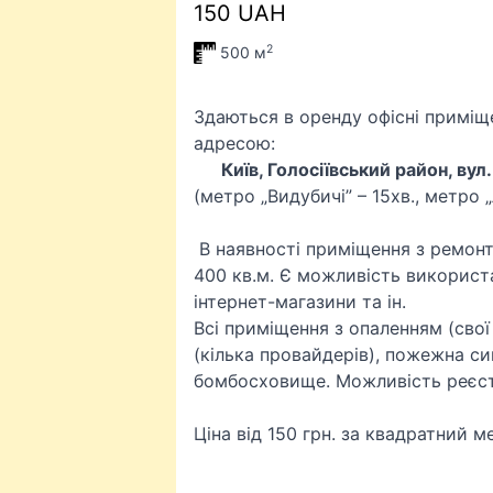
150 UAH
2
500 м
Здаються в оренду офісні приміщ
адресою:
Київ, Голосіївський район, вул
(метро „Видубичі” – 15хв., метро „
В наявності приміщення з ремонто
400 кв.м. Є можливість використа
інтернет-магазини та ін.
Всі приміщення з опаленням (свої 
(кілька провайдерів), пожежна сиг
бомбосховище. Можливість реєстр
Ціна від 150 грн. за квадратний м