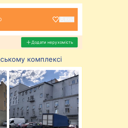
О
ВХІД
Додати нерухомість
дському комплексі