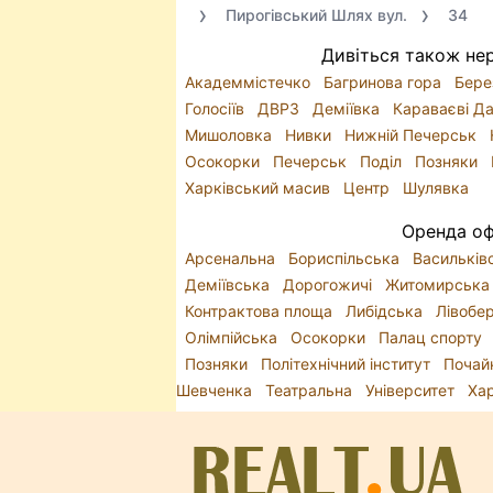
Пирогівський Шлях вул.
34
Дивіться також нер
Академмістечко
Багринова гора
Бере
Голосіїв
ДВРЗ
Деміївка
Караваєві Д
Мишоловка
Нивки
Нижній Печерськ
Осокорки
Печерськ
Поділ
Позняки
Харківський масив
Центр
Шулявка
Оренда офі
Арсенальна
Бориспільська
Васильків
Деміївська
Дорогожичі
Житомирськ
Контрактова площа
Либідська
Лівобе
Олімпійська
Осокорки
Палац спорту
Позняки
Політехнічний інститут
Почай
Шевченка
Театральна
Університет
Ха