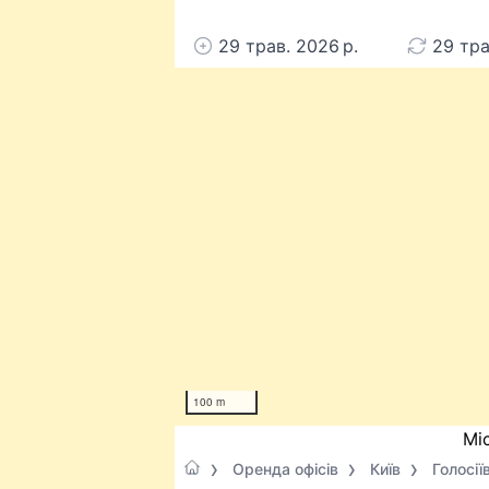
29 трав. 2026 р.
29 тра
100 m
Мі
Оренда офісів
Київ
Голосії