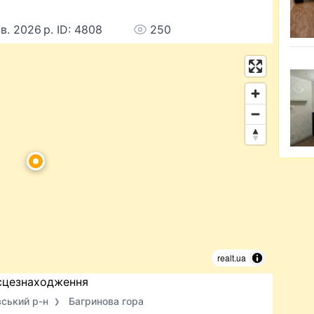
в. 2026 р. ID: 4808
250
realt.ua
сцезнаходження
вський р-н
Багринова гора