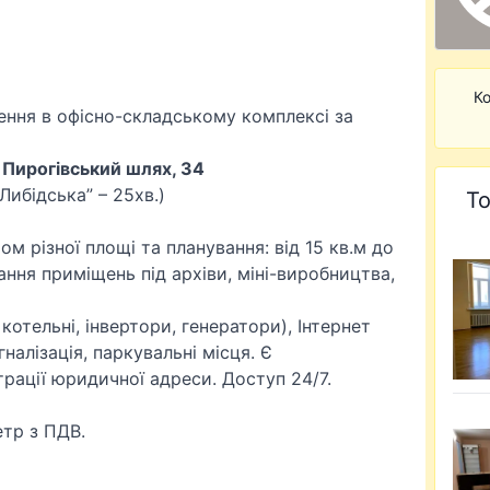
Ко
ення в офісно-складському комплексі за
. Пирогівський шлях, 34
Либідська” – 25хв.)
То
м різної площі та планування: від 15 кв.м до
ння приміщень під архіви, міні-виробництва,
котельні, інвертори, генератори), Інтернет
налізація, паркувальні місця. Є
ації юридичної адреси. Доступ 24/7.
етр з ПДВ.