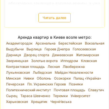
обязательно заключите договор аренды, а уже
после этого производите оплату. И, в-третьих,
если вы видите слишком низкую цену на
Читать далее
квартиру, это также часто является
признаком мошенничества.
Снять квартиру в Киеве — локация, цены
Аренда квартир в Киеве возле метро:
Киев разделён на десять районов. Река Днепр
Академгородок
Арсенальна
Берестейская
Вокзальная
делит город так, что районы Голосеевский,
Выдубычи
Вырлица
Героев Днепра
Голосеевская
Оболонский, Печерский, Подольский,
Дарниця
Дворец спорта
Демеевская
Житомирская
Святошинский, Соломенский и
Зверинецкая
Золотые ворота
Ипподром
Кловская
Шевченковский находятся на правом берегу, а
Контрактовая площадь
Лесная
Лівобережна
Дарницкий, Деснянский и Днепровский — на
Лукьяновская
Лыбедская
Майдан Незалежности
левом. Однако при выборе места для аренды
Минская
Нивки
Оболонь
Осокорки
Палац «Україна»
квартиры лучше ориентироваться на
Печерская
Пл. Украинских Героев
Позняки
микрорайоны, так как административные
Политехнический институт
Почтовая площадь
Славутич
районы часто включают в себя варианты
Сырец
Тараса Шевченко
Теремки
Університет
разного уровня комфорта и класса жилья.
Харьковская
Хрещатик
Чернігівська
Например, Шевченковский район включает
как исторический центр Киева, так и районы,